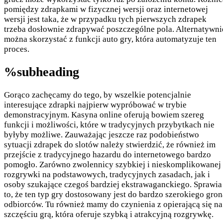
pomiędzy zdrapkami w fizycznej wersji oraz internetowej
wersji jest taka, że w przypadku tych pierwszych zdrapek
trzeba dosłownie zdrapywać poszczególne pola. Alternatywni
można skorzystać z funkcji auto gry, która automatyzuje ten
proces.
%subheading
Gorąco zachęcamy do tego, by wszelkie potencjalnie
interesujące zdrapki najpierw wypróbować w trybie
demonstracyjnym. Kasyna online oferują bowiem szereg
funkcji i możliwości, które w tradycyjnych przybytkach nie
byłyby możliwe. Zauważając jeszcze raz podobieństwo
sytuacji zdrapek do slotów należy stwierdzić, że również im
przejście z tradycyjnego hazardu do internetowego bardzo
pomogło. Zarówno zwolennicy szybkiej i nieskomplikowanej
rozgrywki na podstawowych, tradycyjnych zasadach, jak i
osoby szukające czegoś bardziej ekstrawaganckiego. Sprawia
to, że ten typ gry dostosowany jest do bardzo szerokiego gron
odbiorców. Tu również mamy do czynienia z opierającą się na
szczęściu grą, która oferuje szybką i atrakcyjną rozgrywkę.