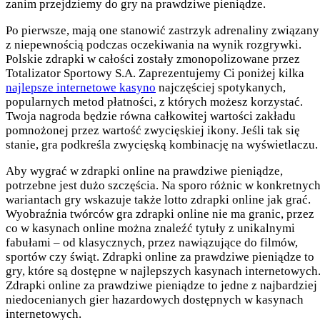
zanim przejdziemy do gry na prawdziwe pieniądze.
Po pierwsze, mają one stanowić zastrzyk adrenaliny związany
z niepewnością podczas oczekiwania na wynik rozgrywki.
Polskie zdrapki w całości zostały zmonopolizowane przez
Totalizator Sportowy S.A. Zaprezentujemy Ci poniżej kilka
najlepsze internetowe kasyno
najczęściej spotykanych,
popularnych metod płatności, z których możesz korzystać.
Twoja nagroda będzie równa całkowitej wartości zakładu
pomnożonej przez wartość zwycięskiej ikony. Jeśli tak się
stanie, gra podkreśla zwycięską kombinację na wyświetlaczu.
Aby wygrać w zdrapki online na prawdziwe pieniądze,
potrzebne jest dużo szczęścia. Na sporo różnic w konkretnyc
wariantach gry wskazuje także lotto zdrapki online jak grać.
Wyobraźnia twórców gra zdrapki online nie ma granic, przez
co w kasynach online można znaleźć tytuły z unikalnymi
fabułami – od klasycznych, przez nawiązujące do filmów,
sportów czy świąt. Zdrapki online za prawdziwe pieniądze to
gry, które są dostępne w najlepszych kasynach internetowych
Zdrapki online za prawdziwe pieniądze to jedne z najbardziej
niedocenianych gier hazardowych dostępnych w kasynach
internetowych.