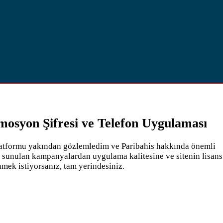
omosyon Şifresi ve Telefon Uygulaması
 platformu yakından gözlemledim ve Paribahis hakkında önemli
, sunulan kampanyalardan uygulama kalitesine ve sitenin lisans
mek istiyorsanız, tam yerindesiniz.