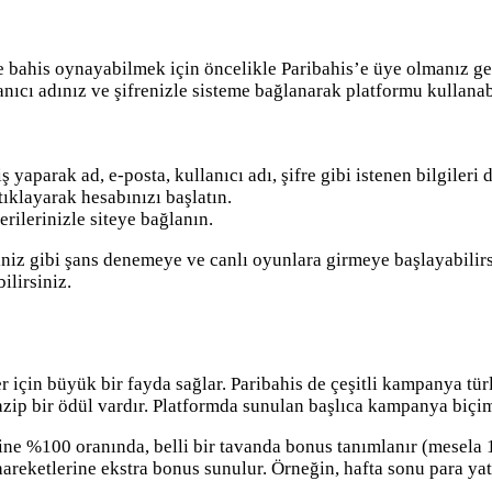
 bahis oynayabilmek için öncelikle Paribahis’e üye olmanız gere
lanıcı adınız ve şifrenizle sisteme bağlanarak platformu kullana
aparak ad, e-posta, kullanıcı adı, şifre gibi istenen bilgileri 
ıklayarak hesabınızı başlatın.
rilerinizle siteye bağlanın.
ğiniz gibi şans denemeye ve canlı oyunlara girmeye başlayabilir
ilirsiniz.
r için büyük bir fayda sağlar. Paribahis de çeşitli kampanya tü
azip bir ödül vardır. Platformda sunulan başlıca kampanya biçim
mine %100 oranında, belli bir tavanda bonus tanımlanır (mesela
areketlerine ekstra bonus sunulur. Örneğin, hafta sonu para y