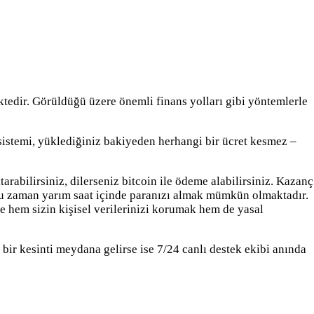
ktedir. Görüldüğü üzere önemli finans yolları gibi yöntemlerle
 sistemi, yüklediğiniz bakiyeden herhangi bir ücret kesmez –
rabilirsiniz, dilerseniz bitcoin ile ödeme alabilirsiniz. Kazanç
çoğu zaman yarım saat içinde paranızı almak mümkün olmaktadır.
e hem sizin kişisel verilerinizi korumak hem de yasal
 bir kesinti meydana gelirse ise 7/24 canlı destek ekibi anında