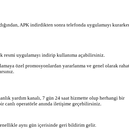
madığından, APK indirdikten sonra telefonda uygulamayı kurarke
k resmi uygulamayı indirip kullanıma açabilirsiniz.
gulamaya özel promosyonlardan yararlanma ve genel olarak raha
rsınız.
 anlık yardım kanalı, 7 gün 24 saat hizmette olup herhangi bir
 canlı operatörle anında iletişime geçebilirsiniz.
ellikle aynı gün içerisinde geri bildirim gelir.