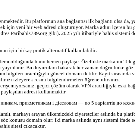
nmektedir. Bu platformun ana bağlantısı ilk bağlantı olsa da, y
lmek için yeni bir web adresi oluşturuyor. Marka adını içeren b
dres Paribahis789.org gibi). 2025 yılı itibariyle bahis sistemi d
un için birkaç pratik alternatif kullanılabilir:
blemi olduğunda bunu hemen paylaşır. Özellikle markanın Teleg
i yayınlanır. Bu duyurulara bakarak her zaman doğru linke göz a
şim bilgileri aracılığıyla güncel domain iletilir. Kayıt sırasında
ilinizi izleyerek resmi bilgilendirmeleri öğrenebilirsiniz.
e erişemiyorsanız, geçici çözüm olarak VPN aracılığıyla eski bağ
paylaşılan adresi kullanmaktır.
нникам, прикметникам і дієсловам — по 5 варіантів до кожн
lı. markayı arayan ülkemizdeki ziyaretçiler aslında bu platfor
söz konusu domain olur; iki marka aslında aynı sistemi ifade e
his sitesi çıkacaktır.