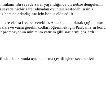
nımlanır. Bu sayede zarar yaşandığında bir nebze dengelenir.
 sayede hiçbir zarar almadan oyunları keşfedebilirsiniz.
iz hem de arkadaşınız için bonus elde edilir.
enlere ekstra freebet verebilir. Ancak genel olarak çoğu bonus,
aları ve varsa gerekli kodları öğrenmek için Paribahis’in bonu
bir promosyonun minimum yatırım gibi şartlarını göz ardı
gili site, bu konuda oyuncularına çeşitli işlem seçenekleri