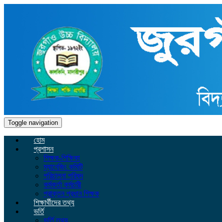
Toggle navigation
হোম
প্রশাসন
শিক্ষক-শিক্ষিকা
ম্যানেজিং কমিটি
পরিচালনা পরিষদ
কর্মকর্তা কর্মচারী
প্রাক্তন প্রধান শিক্ষক
শিক্ষার্থীদের তথ্য
ভর্তি
ভর্তি তথ্য