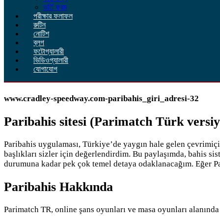
ভর্তি ফরম
পরীক্ষার ফলাফল
রুটিন
নোটিশ
ব্লগ
ফটোগ্যালারী
ভিডিওগ্যালারী
যোগাযোগ
www.cradley-speedway.com-paribahis_giri_adresi-32
Paribahis sitesi (Parimatch Türk versi
Paribahis uygulaması, Türkiye’de yaygın hale gelen çevrimiçi
başlıkları sizler için değerlendirdim. Bu paylaşımda, bahis s
durumuna kadar pek çok temel detaya odaklanacağım. Eğer Pari
Paribahis Hakkında
Parimatch TR, online şans oyunları ve masa oyunları alanında