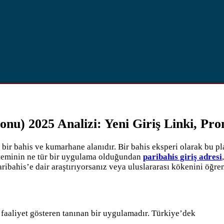
yonu) 2025 Analizi: Yeni Giriş Linki, Pr
 bir bahis ve kumarhane alanıdır. Bir bahis eksperi olarak bu
isteminin ne tür bir uygulama olduğundan
paribahis giriş adresi
bahis’e dair araştırıyorsanız veya uluslararası kökenini öğren
 faaliyet gösteren tanınan bir uygulamadır. Türkiye’dek