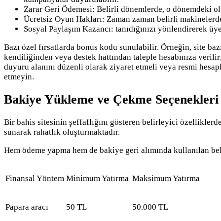
Zarar Geri Ödemesi: Belirli dönemlerde, o dönemdeki ol
Ücretsiz Oyun Hakları: Zaman zaman belirli makinelerde 
Sosyal Paylaşım Kazancı: tanıdığınızı yönlendirerek üye 
Bazı özel fırsatlarda bonus kodu sunulabilir. Örneğin, site ba
kendiliğinden veya destek hattından taleple hesabınıza verili
duyuru alanını düzenli olarak ziyaret etmeli veya resmi hesa
etmeyin.
Bakiye Yükleme ve Çekme Seçenekleri
Bir bahis sitesinin şeffaflığını gösteren belirleyici özellikler
sunarak rahatlık oluşturmaktadır.
Hem ödeme yapma hem de bakiye geri alımında kullanılan belli
Finansal Yöntem
Minimum Yatırma
Maksimum Yatırma
Papara aracı
50 TL
50.000 TL