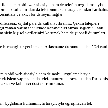
ekilde hem mobil web sitesiyle hem de telefon uygulamasıyla
i bir app kullanmadan da telefonunuzun tarayıcısından Paribahis
kesintisiz ve akıcı bir deneyim sağlar.
lerseniz dijital para da kullanabilirsiniz. Çekim talepleri
ğu zaman yarım saat içinde kazancınızı almak sağlanır. Tabii
em sizin kişisel verilerinizi korumak hem de şüpheli durumları
erde herhangi bir gecikme karşılaşmanız durumunda ise 7/24 canl
em mobil web sitesiyle hem de mobil uygulamalarıyla
bir ek işlem yapmadan da telefonunuzun tarayıcısından Paribahis
 akıcı ve kullanıcı dostu erişim sunar.
tır. Uygulama kullanımıyla tarayıcıyla uğraşmadan tek