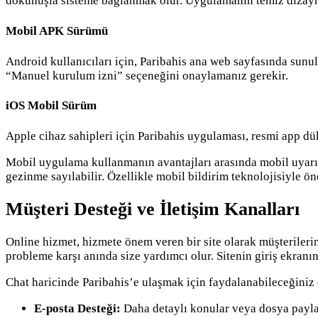
dokunuşla sisteme bağlanmak olur. Uygulamanın temiz dizaynı
Mobil APK Sürümü
Android kullanıcıları için, Paribahis ana web sayfasında sun
“Manuel kurulum izni” seçeneğini onaylamanız gerekir.
iOS Mobil Sürüm
Apple cihaz sahipleri için Paribahis uygulaması, resmi app dü
Mobil uygulama kullanmanın avantajları arasında mobil uyarıl
gezinme sayılabilir. Özellikle mobil bildirim teknolojisiyle 
Müşteri Desteği ve İletişim Kanalları
Online hizmet, hizmete önem veren bir site olarak müşterilerin
probleme karşı anında size yardımcı olur. Sitenin giriş ekranı
Chat haricinde Paribahis’e ulaşmak için faydalanabileceğiniz 
E-posta Desteği:
Daha detaylı konular veya dosya paylaşı