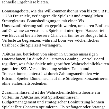
schnelle Ergebnisse bieten.
Bonusangebote, wie der Willkommensbonus von bis zu 5 BT
+ 250 Freispiele, verlängern die Spielzeit und ermöglichen
Strategietests. Bonusbedingungen mit einer 35x
Umsatzanforderung sollten geprüft werden, um deren Einflus
auf Gewinne zu verstehen. Spiele mit niedrigem Hausvorteil
wie Baccarat bieten bessere Chancen. Ein festes Budget hilft,
Verluste zu begrenzen, während Boni wie wöchentliches
Cashback die Spielzeit verlängern.
7BitCasino, betrieben von einem in Curaçao ansässigen
Unternehmen, ist durch die Curaçao Gaming Control Board
reguliert, was faire Spiele mit geprüften Wahrscheinlichkeiten
garantiert. SSL-Verschlüsselung schützt Daten und
Transaktionen, unterstützt durch Zahlungsmethoden wie
Bitcoin. Spieler können sich auf ihre Strategien konzentrieren
ohne Sicherheitsbedenken.
Zusammenfassend ist die Wahrscheinlichkeitstheorie ein
Vorteil im 7BitCasino. Mit Spielkenntnissen,
Budgetmanagement und strategischer Boninutzung können
Spieler ihre Chancen optimieren. Ob Anfänger oder Stratege,