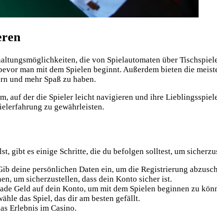
eren
altungsmöglichkeiten, die von Spielautomaten über Tischspiele 
n, bevor man mit dem Spielen beginnt. Außerdem bieten die mei
ern und mehr Spaß zu haben.
rm, auf der die Spieler leicht navigieren und ihre Lieblingsspi
pielerfahrung zu gewährleisten.
, gibt es einige Schritte, die du befolgen solltest, um sicherzu
Gib deine persönlichen Daten ein, um die Registrierung abzusch
n, um sicherzustellen, dass dein Konto sicher ist.
de Geld auf dein Konto, um mit dem Spielen beginnen zu kön
hle das Spiel, das dir am besten gefällt.
as Erlebnis im Casino.