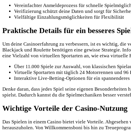
Vereinfachter Anmeldeprozess für schnelle Spielmöglic
Verifizierung schützt deine Daten und sorgt für Sicherhe
Vielfältige Einzahlungsmöglichkeiten für Flexibilität
Praktische Details für ein besseres Spie
Um deine Casinoerfahrung zu verbessern, ist es wichtig, die v
Blackjack und Roulette benötigen eine gewisse Strategie. Inf
eine Vielzahl von virtuellen Sportarten an, wie etwa virtuelle
Über 11.000 Spiele zur Auswahl, von klassischen Spiela
Virtuelle Sportarten mit täglich 24 Motorrennen und 96 
Interaktive Live-Betting-Optionen für ein spannenderes
Denke daran, dass jedes Spiel seine eigenen Besonderheiten 
spielst. Dadurch kannst du die Spielmechaniken besser verste
Wichtige Vorteile der Casino-Nutzung
Das Spielen in einem Casino bietet viele Vorteile. Abgesehen
herauszuholen. Von Willkommensboni bis hin zu Treueprogramm