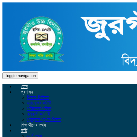
Toggle navigation
হোম
প্রশাসন
শিক্ষক-শিক্ষিকা
ম্যানেজিং কমিটি
পরিচালনা পরিষদ
কর্মকর্তা কর্মচারী
প্রাক্তন প্রধান শিক্ষক
শিক্ষার্থীদের তথ্য
ভর্তি
ভর্তি তথ্য