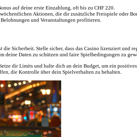
onus auf deine erste Einzahlung, oft bis zu CHF 220.
öchentlichen Aktionen, die dir zusätzliche Freispiele oder Bon
 Belohnungen und Veranstaltungen profitieren.
 die Sicherheit. Stelle sicher, dass das Casino lizenziert und re
um deine Daten zu schützen und faire Spielbedingungen zu gewä
Setze dir Limits und halte dich an dein Budget, um ein positive
fen, die Kontrolle über dein Spielverhalten zu behalten.