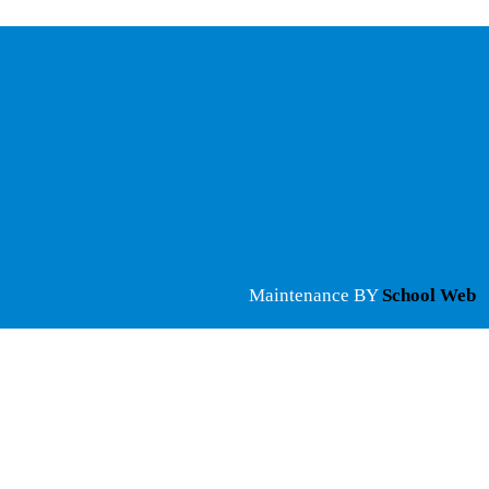
Maintenance BY
School Web