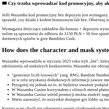
🎟️ Czy trzeba wprowadzać kod promocyjny, aby 
Jeśli Wazamba kod promocyjny bez depozytu jest wymagany, tr
sprawdź, czy działa z kodem bonusowym lub bez. Obserwuj na
Wymagania dotyczące zakładów dla bonusu + depozytu wynos
online są uprawnieni do odbioru do 3150 PLN + 50 free spin
darmowych spinów w grze Bandidos Cash.
How does the character and mask sys
Wazamba wprowadziła w styczniu 2025 roku tryb „lite”, któr
odróżnieniu od niektórych konkurentów, Wazamba nie oferuje
“generator liczb losowych” (ang. RNG; Random Number 
że w celu uzyskania dodatkowych informacji zawsze mo
Przygotuj się jednak na to, że będziesz uważnie podąża
W Wazamba Casino korzystałem z różnych metod płatnośc
W Wazamba Casino wśród promocji można znaleźć nagro
Warto zauważyć, że wszystkie dostępne gry lobby są t
Kasyno w tej chwili nie udostępnia swoim użytkownikom Waza