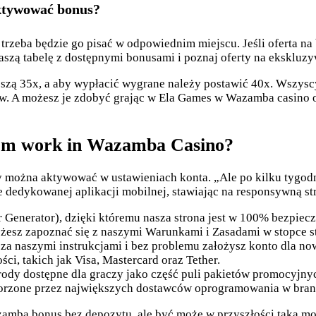
aktywować bonus?
zeba będzie go pisać w odpowiednim miejscu. Jeśli oferta na b
szą tabelę z dostępnymi bonusami i poznaj oferty na ekskluzy
zą 35x, a aby wypłacić wygrane należy postawić 40x. Wszysc
ów. A możesz je zdobyć grając w Ela Games w Wazamba casino on
tem work in Wazamba Casino?
y można aktywować w ustawieniach konta. „Ale po kilku tygodn
 dedykowanej aplikacji mobilnej, stawiając na responsywną st
Generator), dzięki któremu nasza strona jest w 100% bezpiec
żesz zapoznać się z naszymi Warunkami i Zasadami w stopce s
ł za naszymi instrukcjami i bez problemu założysz konto dla 
i, takich jak Visa, Mastercard oraz Tether.
dy dostępne dla graczy jako część puli pakietów promocyjnyc
worzone przez największych dostawców oprogramowania w bran
mba bonus bez depozytu, ale być może w przyszłości taka moż