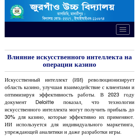
Toggle
naviga
Влияние искусственного интеллекта на
операции казино
Искусственный интеллект (ИИ) революционизирует
область казино, улучшая взаимодействие с клиентами и
оптимизируя эффективность работы. В 2023 году
документ Deloitte показал, что технологии
искусственного интеллекта могут получить прибыль до
30% для казино, которые эффективно их применяют.
ИИ используется для индивидуального маркетинга,
упреждающей аналитики и даже разработки игры.