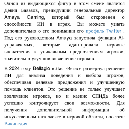
Одной из выдающихся фигур в этом смене является
Дэвид Бааазов, предыдущий генеральный директор
Amaya Gaming, который был откровенен о
способности ИИ в играх. Вы можете узнать
дополнительно о его понимании его
профиль Twitter
.
Под его руководством Amaya запустила функции AI-
управляемых, которые адаптировали игровые
впечатления к уникальным предпочтениям игроков,
значительно улучшив вовлечение игроков.
В 2024 году Bellagio в Лас -Вегасе развернул решение
ИИ для анализа поведения и выбора игроков,
обеспечивая целевые предложения и улучшенную
помощь клиентов. Это решение не только улучшает
вовлечение игроков, но и казино СПИДа более
успешно контролирует свои возможности. Для
получения дополнительной информации об
искусственном интеллекте в игровой области, посетите
Википедия
.