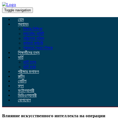
Toggle navigation
হোম
প্রশাসন
শিক্ষক-শিক্ষিকা
ম্যানেজিং কমিটি
পরিচালনা পরিষদ
কর্মকর্তা কর্মচারী
প্রাক্তন প্রধান শিক্ষক
শিক্ষার্থীদের তথ্য
ভর্তি
ভর্তি তথ্য
ভর্তি ফরম
পরীক্ষার ফলাফল
রুটিন
নোটিশ
ব্লগ
ফটোগ্যালারী
ভিডিওগ্যালারী
যোগাযোগ
Влияние искусственного интеллекта на операции