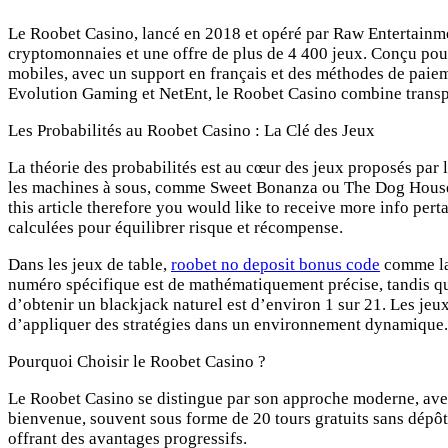
Le Roobet Casino, lancé en 2018 et opéré par Raw Entertainmen
cryptomonnaies et une offre de plus de 4 400 jeux. Conçu pour
mobiles, avec un support en français et des méthodes de paie
Evolution Gaming et NetEnt, le Roobet Casino combine transpar
Les Probabilités au Roobet Casino : La Clé des Jeux
La théorie des probabilités est au cœur des jeux proposés par 
les machines à sous, comme Sweet Bonanza ou The Dog House, le
this article therefore you would like to receive more info pert
calculées pour équilibrer risque et récompense.
Dans les jeux de table,
roobet no deposit bonus code
comme la 
numéro spécifique est de mathématiquement précise, tandis qu’a
d’obtenir un blackjack naturel est d’environ 1 sur 21. Les jeu
d’appliquer des stratégies dans un environnement dynamique.
Pourquoi Choisir le Roobet Casino ?
Le Roobet Casino se distingue par son approche moderne, avec 
bienvenue, souvent sous forme de 20 tours gratuits sans dépôt
offrant des avantages progressifs.