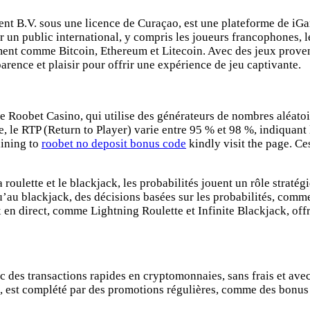
t B.V. sous une licence de Curaçao, est une plateforme de iGam
 un public international, y compris les joueurs francophones, l
ment comme Bitcoin, Ethereum et Litecoin. Avec des jeux prove
ence et plaisir pour offrir une expérience de jeu captivante.
le Roobet Casino, qui utilise des générateurs de nombres aléatoir
 RTP (Return to Player) varie entre 95 % et 98 %, indiquant le
aining to
roobet no deposit bonus code
kindly visit the page. Ce
roulette et le blackjack, les probabilités jouent un rôle stratég
u blackjack, des décisions basées sur les probabilités, comme ti
x en direct, comme Lightning Roulette et Infinite Blackjack, off
des transactions rapides en cryptomonnaies, sans frais et avec 
, est complété par des promotions régulières, comme des bonus 