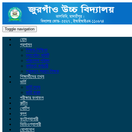
Toggle navigation
হোম
প্রশাসন
শিক্ষক-শিক্ষিকা
ম্যানেজিং কমিটি
পরিচালনা পরিষদ
কর্মকর্তা কর্মচারী
প্রাক্তন প্রধান শিক্ষক
শিক্ষার্থীদের তথ্য
ভর্তি
ভর্তি তথ্য
ভর্তি ফরম
পরীক্ষার ফলাফল
রুটিন
নোটিশ
ব্লগ
ফটোগ্যালারী
ভিডিওগ্যালারী
যোগাযোগ