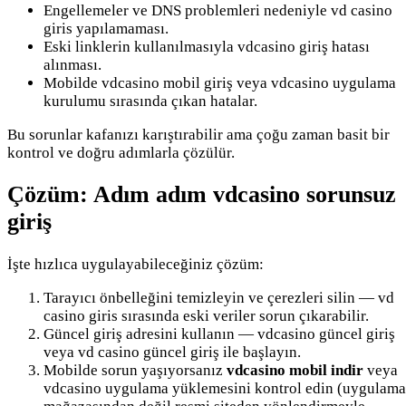
Engellemeler ve DNS problemleri nedeniyle vd casino
giris yapılamaması.
Eski linklerin kullanılmasıyla vdcasino giriş hatası
alınması.
Mobilde vdcasino mobil giriş veya vdcasino uygulama
kurulumu sırasında çıkan hatalar.
Bu sorunlar kafanızı karıştırabilir ama çoğu zaman basit bir
kontrol ve doğru adımlarla çözülür.
Çözüm: Adım adım vdcasino sorunsuz
giriş
İşte hızlıca uygulayabileceğiniz çözüm:
Tarayıcı önbelleğini temizleyin ve çerezleri silin — vd
casino giris sırasında eski veriler sorun çıkarabilir.
Güncel giriş adresini kullanın — vdcasino güncel giriş
veya vd casino güncel giriş ile başlayın.
Mobilde sorun yaşıyorsanız
vdcasino mobil indir
veya
vdcasino uygulama yüklemesini kontrol edin (uygulama