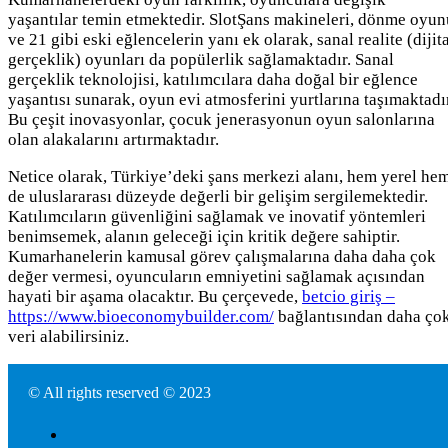
yaşantılar temin etmektedir. SlotŞans makineleri, dönme oyun
ve 21 gibi eski eğlencelerin yanı ek olarak, sanal realite (dijit
gerçeklik) oyunları da popülerlik sağlamaktadır. Sanal
gerçeklik teknolojisi, katılımcılara daha doğal bir eğlence
yaşantısı sunarak, oyun evi atmosferini yurtlarına taşımaktadı
Bu çeşit inovasyonlar, çocuk jenerasyonun oyun salonlarına
olan alakalarını artırmaktadır.
Netice olarak, Türkiye’deki şans merkezi alanı, hem yerel he
de uluslararası düzeyde değerli bir gelişim sergilemektedir.
Katılımcıların güvenliğini sağlamak ve inovatif yöntemleri
benimsemek, alanın geleceği için kritik değere sahiptir.
Kumarhanelerin kamusal görev çalışmalarına daha daha çok
değer vermesi, oyuncuların emniyetini sağlamak açısından
hayati bir aşama olacaktır. Bu çerçevede,
betcio giriş –
https://www.bioeconomybuilder.com/
bağlantısından daha ço
veri alabilirsiniz.
© All rights reserved © 2023