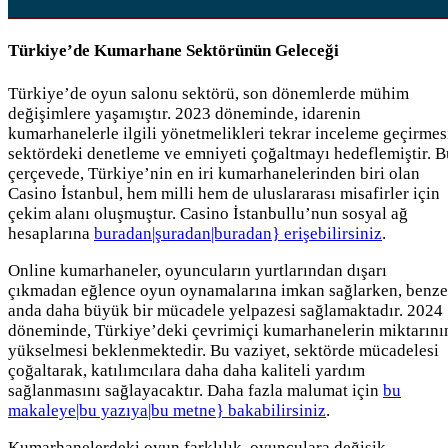
Türkiye’de Kumarhane Sektörünün Geleceği
Türkiye’de oyun salonu sektörü, son dönemlerde mühim
değişimlere yaşamıştır. 2023 döneminde, idarenin
kumarhanelerle ilgili yönetmelikleri tekrar inceleme geçirmes
sektördeki denetleme ve emniyeti çoğaltmayı hedeflemiştir. B
çerçevede, Türkiye’nin en iri kumarhanelerinden biri olan
Casino İstanbul, hem milli hem de uluslararası misafirler için
çekim alanı oluşmuştur. Casino İstanbullu’nun sosyal ağ
hesaplarına
buradan|şuradan|buradan} erişebilirsiniz
.
Online kumarhaneler, oyuncuların yurtlarından dışarı
çıkmadan eğlence oyun oynamalarına imkan sağlarken, benze
anda daha büyük bir mücadele yelpazesi sağlamaktadır. 2024
döneminde, Türkiye’deki çevrimiçi kumarhanelerin miktarını
yükselmesi beklenmektedir. Bu vaziyet, sektörde mücadelesi
çoğaltarak, katılımcılara daha daha kaliteli yardım
sağlanmasını sağlayacaktır. Daha fazla malumat için
bu
makaleye|bu yazıya|bu metne} bakabilirsiniz
.
Kumarhanelerdeki oyun farklılık, oyunculara değişik