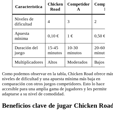
Chicken
Competidor
Competid
Característica
Road
A
B
Niveles de
4
3
2
dificultad
Apuesta
0,10 €
1 €
0,50 €
mínima
Duración del
15-45
10-30
20-60
juego
minutos
minutos
minutos
Multiplicadores
Altos
Moderados
Bajos
Como podemos observar en la tabla, Chicken Road ofrece má
niveles de dificultad y una apuesta mínima más baja en
comparación con otros juegos competidores. Esto lo hace
accesible para una amplia gama de jugadores y les permite
adaptarse a su nivel de comodidad.
Beneficios clave de jugar Chicken Roa