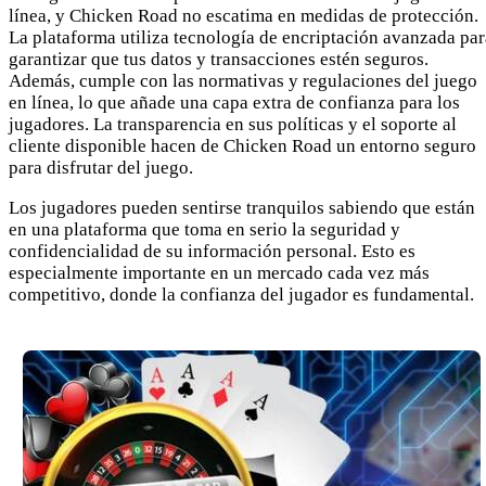
línea, y Chicken Road no escatima en medidas de protección.
La plataforma utiliza tecnología de encriptación avanzada par
garantizar que tus datos y transacciones estén seguros.
Además, cumple con las normativas y regulaciones del juego
en línea, lo que añade una capa extra de confianza para los
jugadores. La transparencia en sus políticas y el soporte al
cliente disponible hacen de Chicken Road un entorno seguro
para disfrutar del juego.
Los jugadores pueden sentirse tranquilos sabiendo que están
en una plataforma que toma en serio la seguridad y
confidencialidad de su información personal. Esto es
especialmente importante en un mercado cada vez más
competitivo, donde la confianza del jugador es fundamental.