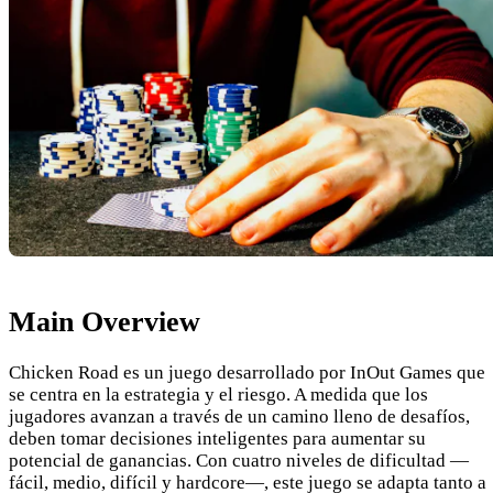
Main Overview
Chicken Road es un juego desarrollado por InOut Games que
se centra en la estrategia y el riesgo. A medida que los
jugadores avanzan a través de un camino lleno de desafíos,
deben tomar decisiones inteligentes para aumentar su
potencial de ganancias. Con cuatro niveles de dificultad —
fácil, medio, difícil y hardcore—, este juego se adapta tanto a