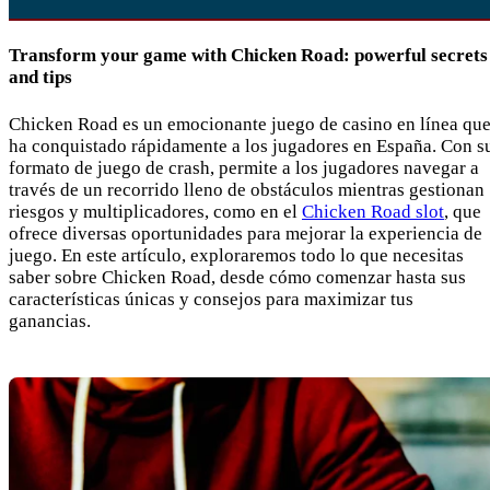
Transform your game with Chicken Road: powerful secrets
and tips
Chicken Road es un emocionante juego de casino en línea qu
ha conquistado rápidamente a los jugadores en España. Con s
formato de juego de crash, permite a los jugadores navegar a
través de un recorrido lleno de obstáculos mientras gestionan
riesgos y multiplicadores, como en el
Chicken Road slot
, que
ofrece diversas oportunidades para mejorar la experiencia de
juego. En este artículo, exploraremos todo lo que necesitas
saber sobre Chicken Road, desde cómo comenzar hasta sus
características únicas y consejos para maximizar tus
ganancias.