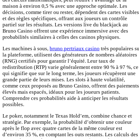
maison à environ 0,5 % avec une approche optimale. Les
décisions, comme tirer ou rester, dépendent des cartes visibles
et des règles spécifiques, offrant aux joueurs un contrôle
partiel sur les résultats. Les versions live du blackjack au
Bruno Casino offrent une expérience immersive avec des
probabilités similaires à celles des casinos physiques.
Les machines à sous,
bruno pertriaux casino
très populaires s
la plateforme, utilisent des générateurs de nombres aléatoires
(RNG) certifiés pour garantir l’équité. Leur taux de
redistribution (RTP) varie généralement entre 90 % à 97 %, ce
qui signifie que sur le long terme, les joueurs récupèrent une
grande partie de leurs mises. Les slots à haute volatilité,
comme ceux proposés au Bruno Casino, offrent des paiements
élevés mais espacés, idéaux pour les joueurs patients.
Comprendre ces probabilités aide à anticiper les résultats
possibles.
Le poker, notamment le Texas Hold’em, combine chance et
stratégie. Par exemple, la probabilité d’obtenir une couleur
après le flop avec quatre cartes de la même couleur est
d’environ 35 %, en comptant les outs restants. Les calculs des