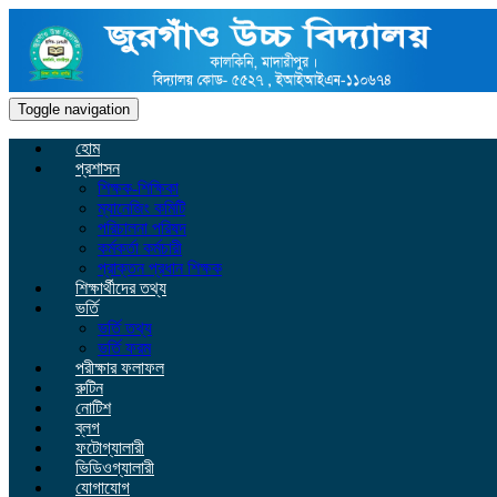
Toggle navigation
হোম
প্রশাসন
শিক্ষক-শিক্ষিকা
ম্যানেজিং কমিটি
পরিচালনা পরিষদ
কর্মকর্তা কর্মচারী
প্রাক্তন প্রধান শিক্ষক
শিক্ষার্থীদের তথ্য
ভর্তি
ভর্তি তথ্য
ভর্তি ফরম
পরীক্ষার ফলাফল
রুটিন
নোটিশ
ব্লগ
ফটোগ্যালারী
ভিডিওগ্যালারী
যোগাযোগ