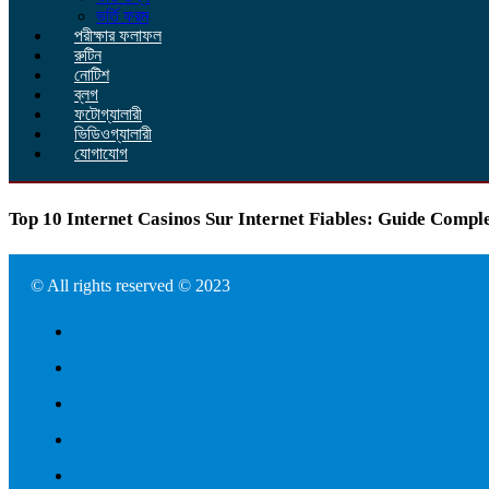
ভর্তি ফরম
পরীক্ষার ফলাফল
রুটিন
নোটিশ
ব্লগ
ফটোগ্যালারী
ভিডিওগ্যালারী
যোগাযোগ
Top 10 Internet Casinos Sur Internet Fiables: Guide Compl
© All rights reserved © 2023