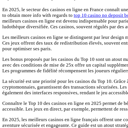
En 2025, le secteur des casinos en ligne en France connaît un
to obtain more info with regards to
top 10 casino no deposit 
meilleurs casinos en ligne est devenu indispensable pour pari
ludothèque diversifiée. Ces casinos, souvent régulés par des 
Les meilleurs casinos en ligne se distinguent par leur design 
Ces jeux offrent des taux de redistribution élevés, souvent en
pour optimiser ses paris.
Les bonus proposés par les casinos du Top 10 sont un atout m
avec des conditions de mise de 25x offre un capital supplément
Les programmes de fidélité récompensent les joueurs réguliers 
La sécurité est une priorité pour les casinos du Top 10. Grâce
cryptomonnaies, garantissent des transactions sécurisées. Les 
également des interfaces responsives, rendant le jeu accessibl
Connaître le Top 10 des casinos en ligne en 2025 permet de bén
accessible. Les jeux en direct, par exemple, permettent de resse
En 2025, les meilleurs casinos en ligne français offrent une co
aventure sécurisée et engageante. Ce guide est un atout straté