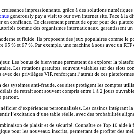
e croissance impressionnante, grâce à des solutions numériques
bonus
generously pay a visit to our own internet site. Face à la d
er en confiance. Ce classement permet de opter pour des platef
autorités comme des organismes internationaux, garantissent un 
moderne et fluide. Ils proposent des jeux populaires comme le p
tre 95 % et 97 %. Par exemple, une machine à sous avec un RTP d
ajeur. Les bonus de bienvenue permettent de explorer la platef
aire. Les rotations gratuites, souvent valables sur des slots co
avec des privilèges VIP, renforçant l’attrait de ces plateformes
 à des systèmes anti-fraude, ces sites protègent les comptes uti
délais de retrait sont souvent compris entre 1 à 2 jours ouvrabl
e partout.
éficier d’expériences personnalisées. Les casinos intégrant la r
ntir l’excitation d’une table réelle, avec des probabilités aligné
mbinaison de plaisir et de sécurité. Connaître ce Top 10 aide à 
gique pour les nouveaux inscrits, permettant de profiter des mei