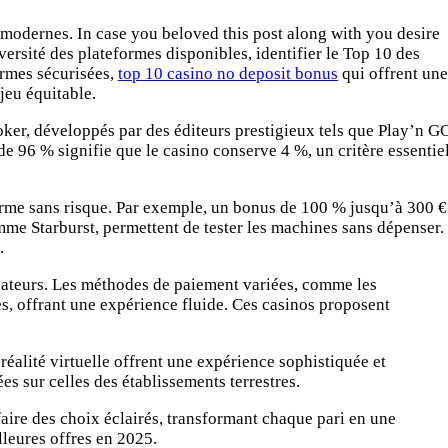
 modernes. In case you beloved this post along with you desire
iversité des plateformes disponibles, identifier le Top 10 des
ormes sécurisées,
top 10 casino no deposit bonus
qui offrent une
jeu équitable.
oker, développés par des éditeurs prestigieux tels que Play’n G
e 96 % signifie que le casino conserve 4 %, un critère essentie
orme sans risque. Par exemple, un bonus de 100 % jusqu’à 300 €
mme Starburst, permettent de tester les machines sans dépenser.
.
lisateurs. Les méthodes de paiement variées, comme les
es, offrant une expérience fluide. Ces casinos proposent
éalité virtuelle offrent une expérience sophistiquée et
es sur celles des établissements terrestres.
faire des choix éclairés, transformant chaque pari en une
lleures offres en 2025.