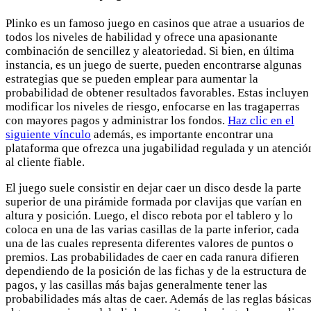
Plinko es un famoso juego en casinos que atrae a usuarios de
todos los niveles de habilidad y ofrece una apasionante
combinación de sencillez y aleatoriedad. Si bien, en última
instancia, es un juego de suerte, pueden encontrarse algunas
estrategias que se pueden emplear para aumentar la
probabilidad de obtener resultados favorables. Estas incluyen
modificar los niveles de riesgo, enfocarse en las tragaperras
con mayores pagos y administrar los fondos.
Haz clic en el
siguiente vínculo
además, es importante encontrar una
plataforma que ofrezca una jugabilidad regulada y un atenció
al cliente fiable.
El juego suele consistir en dejar caer un disco desde la parte
superior de una pirámide formada por clavijas que varían en
altura y posición. Luego, el disco rebota por el tablero y lo
coloca en una de las varias casillas de la parte inferior, cada
una de las cuales representa diferentes valores de puntos o
premios. Las probabilidades de caer en cada ranura difieren
dependiendo de la posición de las fichas y de la estructura de
pagos, y las casillas más bajas generalmente tener las
probabilidades más altas de caer. Además de las reglas básicas