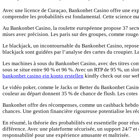
Avec une licence de Curaçao, Bankonbet Casino offre une expé
comprendre les probabilités est fondamental. Cette science mat
Au Bankonbet Casino, la roulette européenne propose 37 secteur
mises avec précision. Les paris sur des groupes, comme rouge/
Le blackjack, un incontournable du Bankonbet Casino, repose s
blackjack sont guidées par l’analyse des cartes du croupier. 
Les machines à sous du Bankonbet Casino, avec des titres comm
sous se situe entre 90 % et 96 %. Avec un RTP de 95 %, un slo
bankonbet casino ein konto erstellen
kindly check out our web-
Le vidéo poker, comme le Jacks or Better du Bankonbet Casino
couleur au départ donnent 35 % de chance de flush. Les cotes i
Bankonbet offre des récompenses, comme un cashback hebdomada
chances. Une gestion financière rigoureuse potentialise les r
En résumé, la théorie des probabilités est essentielle pour réu
différence. Avec une plateforme sécurisée, un support 24/7 et
responsabilité pour une expérience amusante et maîtrisée.