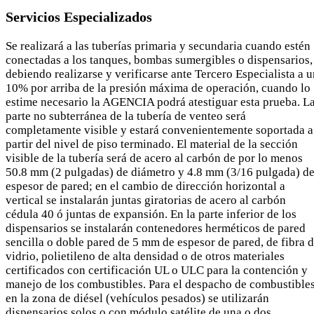
Servicios Especializados
Se realizará a las tuberías primaria y secundaria cuando estén
conectadas a los tanques, bombas sumergibles o dispensarios,
debiendo realizarse y verificarse ante Tercero Especialista a 
10% por arriba de la presión máxima de operación, cuando lo
estime necesario la AGENCIA podrá atestiguar esta prueba. L
parte no subterránea de la tubería de venteo será
completamente visible y estará convenientemente soportada a
partir del nivel de piso terminado. El material de la sección
visible de la tubería será de acero al carbón de por lo menos
50.8 mm (2 pulgadas) de diámetro y 4.8 mm (3/16 pulgada) d
espesor de pared; en el cambio de dirección horizontal a
vertical se instalarán juntas giratorias de acero al carbón
cédula 40 ó juntas de expansión. En la parte inferior de los
dispensarios se instalarán contenedores herméticos de pared
sencilla o doble pared de 5 mm de espesor de pared, de fibra 
vidrio, polietileno de alta densidad o de otros materiales
certificados con certificación UL o ULC para la contención y
manejo de los combustibles. Para el despacho de combustible
en la zona de diésel (vehículos pesados) se utilizarán
dispensarios solos o con módulo satélite de una o dos