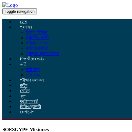
Toggle navigation
হোম
প্রশাসন
শিক্ষক-শিক্ষিকা
ম্যানেজিং কমিটি
পরিচালনা পরিষদ
কর্মকর্তা কর্মচারী
প্রাক্তন প্রধান শিক্ষক
শিক্ষার্থীদের তথ্য
ভর্তি
ভর্তি তথ্য
ভর্তি ফরম
পরীক্ষার ফলাফল
রুটিন
নোটিশ
ব্লগ
ফটোগ্যালারী
ভিডিওগ্যালারী
যোগাযোগ
SOESGYPE Misiones