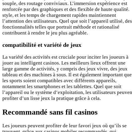
souple, des routage conviviaux. L’immersion expérience est
renforcée par des graphiques et des flexible de haute qualité.
style, et les temps de chargement rapides maintiennent
l’attention des utilisateurs. Quel que soit l’appareil utilisé, des
fonctionnalités telles que portrait méthode et rationalisé
contribuent à rendre le jeu plus agréable.
compatibilité et variété de jeux
La variété des activités est cruciale pour inciter les joueurs à
jouer au intelligent casinos. Les meilleurs lieux offrent une
large gamme de activités, y compris des jeux vivre, des jeux
tableau et des machines à sous. Il est également important que
les sports soient compatibles avec différents appareils,
notamment les smartphones et les tablettes. Quel que soit
l’appareil ou le système d’exploitation, les utilisateurs peuven
profiter d’un lisse jeux la pratique grâce à cela.
Recommandé sans fil casinos
Les joueurs peuvent profiter de leur favori jeux où qu’ils se
trouvent, grâce aux casinos mobiles recommandés, qui