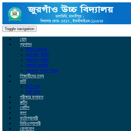
Toggle navigation
হোম
প্রশাসন
শিক্ষক-শিক্ষিকা
ম্যানেজিং কমিটি
পরিচালনা পরিষদ
কর্মকর্তা কর্মচারী
প্রাক্তন প্রধান শিক্ষক
শিক্ষার্থীদের তথ্য
ভর্তি
ভর্তি তথ্য
ভর্তি ফরম
পরীক্ষার ফলাফল
রুটিন
নোটিশ
ব্লগ
ফটোগ্যালারী
ভিডিওগ্যালারী
যোগাযোগ