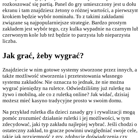
rozkoszować się partią. Panel do gry umieszczony jest u dołu
ekranu i tam znajdziesz żetony o różnej wartości, a pierwszy
krokiem będzie wybór nominału. To z takimi zakładami
związane są najpopularniejsze strategie. Bardzo prostym
zakładem jest wybór tego, czy kulka wypadnie na czarnym lu
czerwonym kole lub też będzie to parzysta lub nieparzysta
liczba.
Jak grać, żeby wygrać?
Znajdziecie w nim gotowe systemy stworzone przez innych, a
także możliwość stworzenia i przetestowania własnego
systemu zakładów. Nie oznacza to jednak, że nie można
wygrać pieniędzy na ruletce. Odwiedziliśmy już ruletkę na
żywo i mobilną, ale co z ruletką online? Jak widać, dzisiaj
możesz mieć kasyno tradycyjne prosto w swoim domu.
Na przykład ruletka dla dzieci zasady gry i rywalizacji mogą
pomóc zrozumieć działanie ruletki i jej możliwości, w tym
zdecydować, jaki typ zakładu najlepiej wybrać. Jeśli chodzi o
ostateczny zakład, to gracze powinni uwzględniać swoje cele,
takie jak przyjemność z gry, zdobycie doświadczenia czy