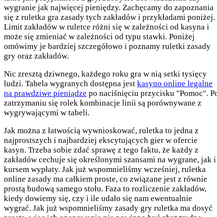
wygranie jak najwięcej pieniędzy. Zachęcamy do zapoznania
się z ruletka gra zasady tych zakładów i przykładami poniżej.
Limit zakładów w ruletce różni się w zależności od kasyna i
może się zmieniać w zależności od typu stawki. Poniżej
omówimy je bardziej szczegółowo i poznamy ruletki zasady
gry oraz zakładów.
Nic zresztą dziwnego, każdego roku gra w nią setki tysięcy
ludzi. Tabela wygranych dostępna jest
kasyno online legalne
na prawdziwe pieniądze
po naciśnięciu przycisku "Pomoc". P
zatrzymaniu się rolek kombinacje linii są porównywane z
wygrywającymi w tabeli.
Jak można z łatwością wywnioskować, ruletka to jedna z
najprostszych i najbardziej ekscytujących gier w ofercie
kasyn. Trzeba sobie zdać sprawę z tego faktu, że każdy z
zakładów cechuje się określonymi szansami na wygrane, jak i
kursem wypłaty. Jak już wspomnieliśmy wcześniej, ruletka
online zasady ma całkiem proste, co związane jest z równie
prostą budową samego stołu. Faza to rozliczenie zakładów,
kiedy dowiemy się, czy i ile udało się nam ewentualnie
wygrać. Jak już wspomnieliśmy zasady gry ruletka ma dosyć