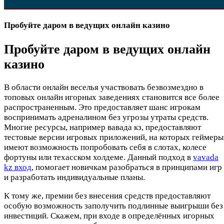
Пробуйте даром в ведущих онлайн казино
Пробуйте даром в ведущих онлайн
казино
В области онлайн веселья участвовать безвозмездно в
топовых онлайн игорных заведениях становится все более
распространенным. Это предоставляет шанс игрокам
воспринимать адреналином без угрозы утраты средств.
Многие ресурсы, например вавада кз, предоставляют
тестовые версии игровых приложений, на которых геймеры
имеют возможность попробовать себя в слотах, колесе
фортуны или техасском холдеме. Данный подход в
vavada
kz вход
, помогает новичкам разобраться в принципами игр
и разработать индивидуальные планы.
К тому же, премии без внесения средств предоставляют
особую возможность заполучить подлинные выигрыши без
инвестиций. Скажем, при входе в определённых игорных