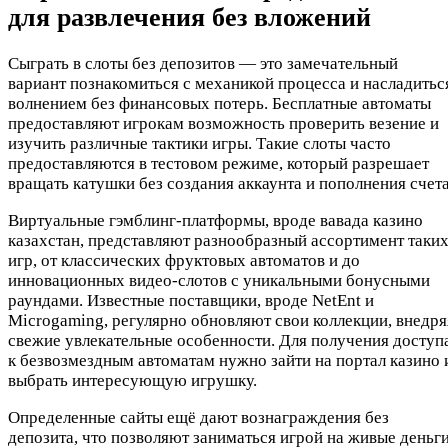
для развлечения без вложений
Сыграть в слоты без депозитов — это замечательный
вариант познакомиться с механикой процесса и насладитьс
волнением без финансовых потерь. Бесплатные автоматы
предоставляют игрокам возможность проверить везение и
изучить различные тактики игры. Такие слоты часто
предоставляются в тестовом режиме, который разрешает
вращать катушки без создания аккаунта и пополнения счета
Виртуальные гэмблинг-платформы, вроде вавада казино
казахстан, представляют разнообразный ассортимент таки
игр, от классических фруктовых автоматов и до
инновационных видео-слотов с уникальными бонусными
раундами. Известные поставщики, вроде NetEnt и
Microgaming, регулярно обновляют свои коллекции, внедря
свежие увлекательные особенности. Для получения доступ
к безвозмездным автоматам нужно зайти на портал казино 
выбрать интересующую игрушку.
Определенные сайты ещё дают вознаграждения без
депозита, что позволяют заниматься игрой на живые деньг