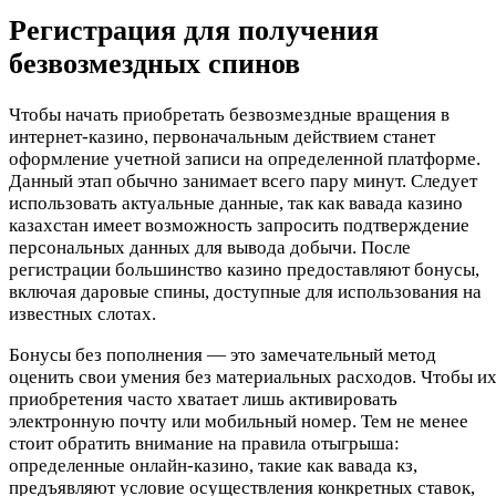
Регистрация для получения
безвозмездных спинов
Чтобы начать приобретать безвозмездные вращения в
интернет-казино, первоначальным действием станет
оформление учетной записи на определенной платформе.
Данный этап обычно занимает всего пару минут. Следует
использовать актуальные данные, так как вавада казино
казахстан имеет возможность запросить подтверждение
персональных данных для вывода добычи. После
регистрации большинство казино предоставляют бонусы,
включая даровые спины, доступные для использования на
известных слотах.
Бонусы без пополнения — это замечательный метод
оценить свои умения без материальных расходов. Чтобы и
приобретения часто хватает лишь активировать
электронную почту или мобильный номер. Тем не менее
стоит обратить внимание на правила отыгрыша:
определенные онлайн-казино, такие как вавада кз,
предъявляют условие осуществления конкретных ставок,