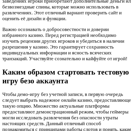
заведениях игроки приобретают дополнительные деньги ил
безвозмездные спины, которые можно использовать в
развлечениях. Этот отличный вариант проверить сайт и
оценить её дизайн и функции.
Важно осознавать о добросовестности и доверии
избранного казино. Перед регистрацией необходимо
изучить рецензии других игроков и убедиться в наличии
разрешения у казино. Это гарантирует сохранность
индивидуальных информации и ясность всяческих
транзакций. Участвуйте сознательно и кайфуйте от игрой!
Каким образом стартовать тестовую
игру безо аккаунта
Чтобы демо-игру без учетной записи, в первую очередь
следует выбрать надежное онлайн казино, предоставляюще
такую опцию. Множество актуальные платформы
предоставляют демонстрационный режим, чтобы геймеры
могли исследовать развлечения без опасности утраты
настоящих средств. Данный отличный способ
познакомиться с принципами работы слотов и понять, каки