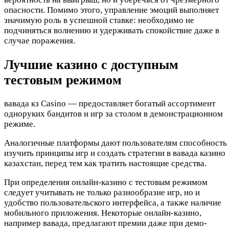
опасности. Помимо этого, управление эмоций выполняет
значимую роль в успешной ставке: необходимо не
подчиняться волнению и удерживать спокойствие даже в
случае поражения.
Лучшие казино с доступным
тестовым режимом
вавада кз Casino — предоставляет богатый ассортимент
одноруких бандитов и игр за столом в демонстрационном
режиме.
Аналогичные платформы дают пользователям способность
изучить принципы игр и создать стратегии в вавада казино
казахстан, перед тем как тратить настоящие средства.
При определения онлайн-казино с тестовым режимом
следует учитывать не только разнообразие игр, но и
удобство пользовательского интерфейса, а также наличие
мобильного приложения. Некоторые онлайн-казино,
например вавада, предлагают премии даже при демо-