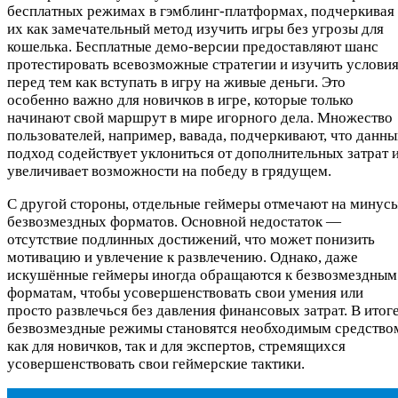
бесплатных режимах в гэмблинг-платформах, подчеркивая
их как замечательный метод изучить игры без угрозы для
кошелька. Бесплатные демо-версии предоставляют шанс
протестировать всевозможные стратегии и изучить условия
перед тем как вступать в игру на живые деньги. Это
особенно важно для новичков в игре, которые только
начинают свой маршрут в мире игорного дела. Множество
пользователей, например, вавада, подчеркивают, что данн
подход содействует уклониться от дополнительных затрат 
увеличивает возможности на победу в грядущем.
С другой стороны, отдельные геймеры отмечают на минус
безвозмездных форматов. Основной недостаток —
отсутствие подлинных достижений, что может понизить
мотивацию и увлечение к развлечению. Однако, даже
искушённые геймеры иногда обращаются к безвозмездным
форматам, чтобы усовершенствовать свои умения или
просто развлечься без давления финансовых затрат. В итоге
безвозмездные режимы становятся необходимым средство
как для новичков, так и для экспертов, стремящихся
усовершенствовать свои геймерские тактики.