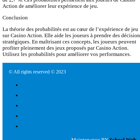
Action de améliorer leur expérience de jeu.
Conclusion
La théorie des probabilités est au cœur de l’expérience de jeu
sur Casino Action. Elle aide les joueurs à prendre des décisio
stratégiques. En maîtrisant ces concepts, les joueurs peuvent
profiter pleinement des jeux proposés par Casino Action.
Utilisez les probabilités pour améliorer vos performances.
© All rights reserved © 2023
Maintenance BY
School Web