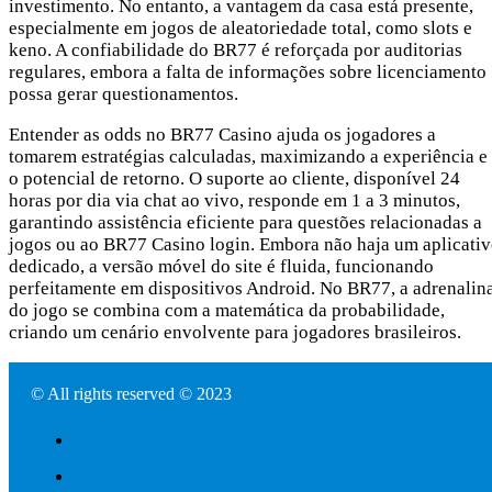
investimento. No entanto, a vantagem da casa está presente,
especialmente em jogos de aleatoriedade total, como slots e
keno. A confiabilidade do BR77 é reforçada por auditorias
regulares, embora a falta de informações sobre licenciamento
possa gerar questionamentos.
Entender as odds no BR77 Casino ajuda os jogadores a
tomarem estratégias calculadas, maximizando a experiência e
o potencial de retorno. O suporte ao cliente, disponível 24
horas por dia via chat ao vivo, responde em 1 a 3 minutos,
garantindo assistência eficiente para questões relacionadas a
jogos ou ao BR77 Casino login. Embora não haja um aplicati
dedicado, a versão móvel do site é fluida, funcionando
perfeitamente em dispositivos Android. No BR77, a adrenalin
do jogo se combina com a matemática da probabilidade,
criando um cenário envolvente para jogadores brasileiros.
© All rights reserved © 2023