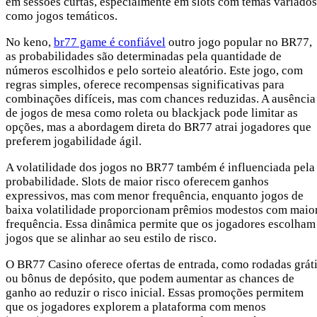
em sessões curtas, especialmente em slots com temas variados
como jogos temáticos.
No keno,
br77 game é confiável
outro jogo popular no BR77,
as probabilidades são determinadas pela quantidade de
números escolhidos e pelo sorteio aleatório. Este jogo, com
regras simples, oferece recompensas significativas para
combinações difíceis, mas com chances reduzidas. A ausência
de jogos de mesa como roleta ou blackjack pode limitar as
opções, mas a abordagem direta do BR77 atrai jogadores que
preferem jogabilidade ágil.
A volatilidade dos jogos no BR77 também é influenciada pela
probabilidade. Slots de maior risco oferecem ganhos
expressivos, mas com menor frequência, enquanto jogos de
baixa volatilidade proporcionam prêmios modestos com maio
frequência. Essa dinâmica permite que os jogadores escolham
jogos que se alinhar ao seu estilo de risco.
O BR77 Casino oferece ofertas de entrada, como rodadas grát
ou bônus de depósito, que podem aumentar as chances de
ganho ao reduzir o risco inicial. Essas promoções permitem
que os jogadores explorem a plataforma com menos