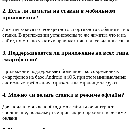
2. Есть ли лимиты на ставки в мобильном
приложении?
Лимиты зависят от конкретного спортивного события и тип
ставки. В приложении установлены те же лимиты, что и на
сайте, их можно узнать в правилах или при создании ставки
3. Поддерживается ли приложение на всех типа
смартфонов?
Приложение поддерживает большинство современных
смартфонов на базе Android и iOS, при этом минимальные
системные требования отражены на странице загрузки.
4. Можно ли делать ставки в режиме офлайн?
Для подачи ставок необходимо стабильное интернет-
соединение, поскольку все транзакции проходят в режиме
онлайн.