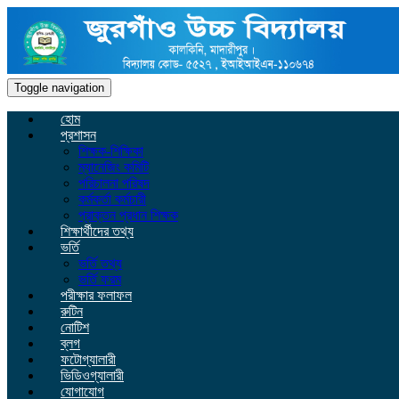
Toggle navigation
হোম
প্রশাসন
শিক্ষক-শিক্ষিকা
ম্যানেজিং কমিটি
পরিচালনা পরিষদ
কর্মকর্তা কর্মচারী
প্রাক্তন প্রধান শিক্ষক
শিক্ষার্থীদের তথ্য
ভর্তি
ভর্তি তথ্য
ভর্তি ফরম
পরীক্ষার ফলাফল
রুটিন
নোটিশ
ব্লগ
ফটোগ্যালারী
ভিডিওগ্যালারী
যোগাযোগ