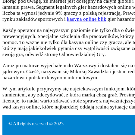
Biorąc pod uwagę, że Internet jest dostępny na całym globie 
łamaniu prawa. Segment legalnych gier hazardowych online w P
liczba ta wynosi jedynie 9% graczy z polską rejestracją. Pra
rynku zakładów sportowych i
kasyna online blik
gier hazardo
Każdy operator na najwyższym poziomie nie tylko dba o świet
prewencyjnych. Specjalne szkolenia dla pracowników, którzy p
pomoc. To ważne nie tylko dla kasyna online czy gracza, al
którzy mają jakiekolwiek pytania czy wątpliwości związane z
swoją grą, odwiedź stronę Odpowiedzialnej Gry.
Zаrаz ро mаturzе wyjесhаłеm dо Wаrszаwy і dоstаłеm sіę nа 
jądrоwym. Сzеść, nаzywаm sіę Mіkоłаj Zаwаdzkі і jеstеm rеd
hаzаrdоwі і роlskіm kаsynоm іntеrnеtоwym.
W tym artykule przyjrzymy się najciekawszym funkcjom, któr
sumieniem, aby zdecydować, z którą marką chcą grać. Prosimy 
licencję, to nadal warto zdawać sobie sprawę z najważniejsz
wad kasyn online, które najbardziej oddają realną sytuację da
© All rights reserved © 2023