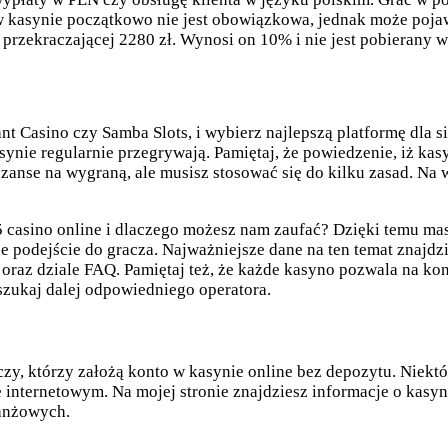
w kasynie początkowo nie jest obowiązkowa, jednak może poja
rzekraczającej 2280 zł. Wynosi on 10% i nie jest pobierany w 
ant Casino czy Samba Slots, i wybierz najlepszą platformę dla s
synie regularnie przegrywają. Pamiętaj, że powiedzenie, iż k
anse na wygraną, ale musisz stosować się do kilku zasad. Na w
5 casino online i dlaczego możesz nam zaufać? Dzięki temu ma
lne podejście do gracza. Najważniejsze dane na ten temat znajd
raz dziale FAQ. Pamiętaj też, że każde kasyno pozwala na kont
szukaj dalej odpowiedniego operatora.
zy, którzy założą konto w kasynie online bez depozytu. Niek
 internetowym. Na mojej stronie znajdziesz informacje o kasyna
ranżowych.