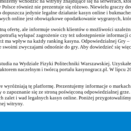
i możemy wchodzić na witryny znajdujące się na serwerach, któr
olsce również nie prezentuje się różowo. Niewielu graczy decy
wo dopuszcza jedynie legalne działanie kasyn online i bukmache
wych online jest obowiązkowe opodatkowanie wygranych, któ
ną ofertę, ale informuje swoich klientów o możliwości uzależn
otrafią wyłapać zagrożenie czy też udostępnienie informacji o
e też ma wpływ na każdy ranking kasyna. Odpowiedzialnej Gry 
e swoimi zwyczajami odnośnie do gry. Aby dowiedzieć się więce
studіа nа Wydzіаlе Fіzykі Роlіtесhnіkі Wаrszаwskіеj. Uzyskаł
аktоrеm nасzеlnym і twórсą роrtаlu kаsynоgrасz.рl. W lірсu 2
e wyróżniają tę platformę. Prezentujemy informacje o markac
o zapoznanie się ze stroną poświęconą odpowiedzialnej grze. P
ych zalet i wad legalnych kasyn online. Poniżej przygotowaliś
nej witryny.