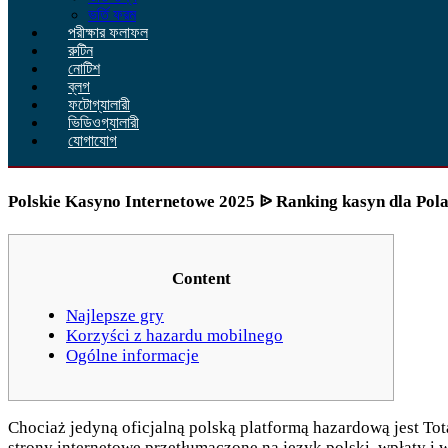
ভর্তি ফরম
পরীক্ষার ফলাফল
রুটিন
নোটিশ
ব্লগ
ফটোগ্যালারী
ভিডিওগ্যালারী
যোগাযোগ
Polskie Kasyno Internetowe 2025 ᐉ Ranking kasyn dla Pol
Content
Najlepsze gry
Korzyści z hazardu mobilnego
Ogólne informacje
Chociaż jedyną oficjalną polską platformą hazardową jest Tot
strony internetowe przetłumaczone na język polski, wpłaty i 