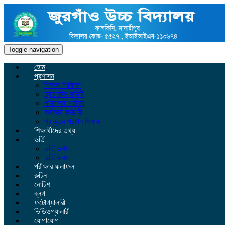
Toggle navigation
হোম
প্রশাসন
শিক্ষক-শিক্ষিকা
ম্যানেজিং কমিটি
পরিচালনা পরিষদ
কর্মকর্তা কর্মচারী
প্রাক্তন প্রধান শিক্ষক
শিক্ষার্থীদের তথ্য
ভর্তি
ভর্তি তথ্য
ভর্তি ফরম
পরীক্ষার ফলাফল
রুটিন
নোটিশ
ব্লগ
ফটোগ্যালারী
ভিডিওগ্যালারী
যোগাযোগ