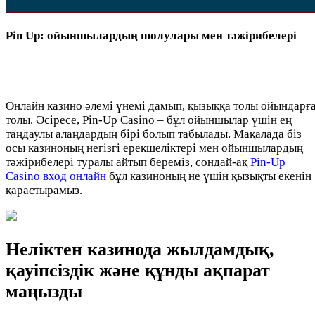
Pin Up: ойыншылардың шолулары мен тәжірибелері
Онлайн казино әлемі үнемі дамып, қызыққа толы ойындарғ
толы. Әсіресе, Pin-Up Casino – бұл ойыншылар үшін ең
таңдаулы алаңдардың бірі болып табылады. Мақалада біз
осы казиноның негізгі ерекшеліктері мен ойыншылардың
тәжірибелері туралы айтып береміз, сондай-ақ
Pin-Up
Casino вход онлайн
бұл казиноның не үшін қызықты екенін
қарастырамыз.
Неліктен казинода жылдамдық,
қауіпсіздік және құнды ақпарат
маңызды