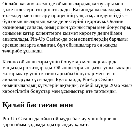
Онлайн казино әлемінде ойыншылардың қалаулары мен
қажеттіліктері өзгеріп отырады. Казинода жылдамдық – бұ
төлемдер мен шығару процесінің уақыты, ал қауіпсіздік –
бұл ойыншылардың жеке деректерінің қорғауы. Онлайн
казиноның сапасы, оның ойын ұсыныстары мен бонустары,
сонымен қатар клиенттерге қызмет көрсету деңгейімен
анықталады. Pin-Up Casino-да осы аспектілердің барлығы
ерекше назарға алынған, бұл ойыншыларға ең жақсы
тәжірибе ұсынады.
Казино ойыншылары үшін бонустар мен акциялар да
маңызды рөл атқарады. Ойыншылардың қызығушылықтары
жоғарылату үшін казино арнайы бонустар мен тегін
айналдырулар ұсынады. Бұл орайда, Pin-Up Casino
ойыншылардың күтулерін ақтайды, себебі мұнда 2026 жыл
көрсетілетін бонустар мен ұсыныстар өте тартымды.
Қалай бастаған жөн
Pin-Up Casino-да ойын ойнауды бастау үшін бірнеше
қарапайым қадамдарды орындау қажет: