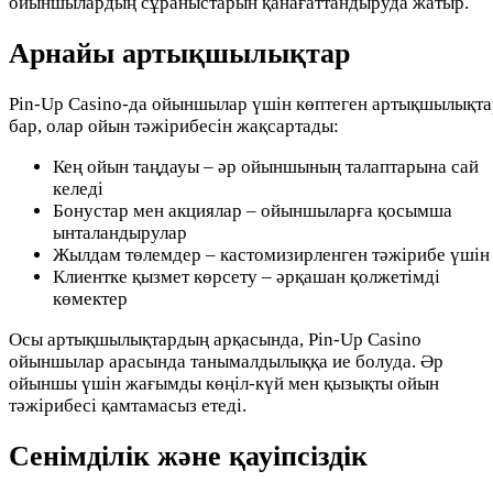
ойыншылардың сұраныстарын қанағаттандыруда жатыр.
Арнайы артықшылықтар
Pin-Up Casino-да ойыншылар үшін көптеген артықшылықта
бар, олар ойын тәжірибесін жақсартады:
Кең ойын таңдауы – әр ойыншының талаптарына сай
келеді
Бонустар мен акциялар – ойыншыларға қосымша
ынталандырулар
Жылдам төлемдер – кастомизирленген тәжірибе үшін
Клиентке қызмет көрсету – әрқашан қолжетімді
көмектер
Осы артықшылықтардың арқасында, Pin-Up Casino
ойыншылар арасында танымалдылыққа ие болуда. Әр
ойыншы үшін жағымды көңіл-күй мен қызықты ойын
тәжірибесі қамтамасыз етеді.
Сенімділік және қауіпсіздік