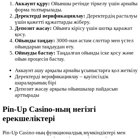
Аккаунт құру:
Ойыншы ретінде тіркелу үшін арнайы
форма толтырылады.
Деректерді верификациялау:
Деректердің расталуы
үшін қажетті құжаттарды жіберу.
Депозит жасау:
Ойынға кірісу үшін шотқа қаражат
қосу.
Ойынды таңдау:
3000-нан астам слоттар мен үстел
ойындарын таңдаудан өту.
Ойнауды бастау:
Таңдалған ойынды іске қосу және
ойын процесін бастау.
Аккаунт ашу арқылы арнайы ұсыныстарға қол жеткізу
Деректерді верификациялау – қауіпсіздік
шараларының бірі
Депозит жасау арқылы ойыншылар пайдасын
арттырады
Pin-Up Casino-ның негізгі
ерекшеліктері
Pin-Up Casino-ның функционалдық мүмкіндіктері мен