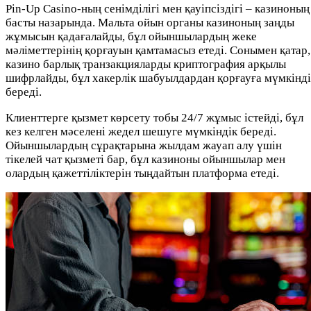
Pin-Up Casino-ның сенімділігі мен қауіпсіздігі – казиноның
басты назарында. Мальта ойын органы казиноның заңды
жұмысын қадағалайды, бұл ойыншылардың жеке
мәліметтерінің қорғауын қамтамасыз етеді. Сонымен қатар,
казино барлық транзакцияларды криптография арқылы
шифрлайды, бұл хакерлік шабуылдардан қорғауға мүмкінді
береді.
Клиенттерге қызмет көрсету тобы 24/7 жұмыс істейді, бұл
кез келген мәселені жедел шешуге мүмкіндік береді.
Ойыншылардың сұрақтарына жылдам жауап алу үшін
тікелей чат қызметі бар, бұл казиноны ойыншылар мен
олардың қажеттіліктерін тыңдайтын платформа етеді.