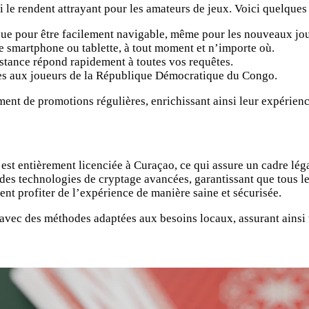
e rendent attrayant pour les amateurs de jeux. Voici quelques p
nçue pour être facilement navigable, même pour les nouveaux jo
e smartphone ou tablette, à tout moment et n’importe où.
istance répond rapidement à toutes vos requêtes.
es aux joueurs de la République Démocratique du Congo.
ment de promotions régulières, enrichissant ainsi leur expérienc
est entièrement licenciée à Curaçao, ce qui assure un cadre léga
r des technologies de cryptage avancées, garantissant que tous l
ent profiter de l’expérience de manière saine et sécurisée.
ec des méthodes adaptées aux besoins locaux, assurant ainsi une