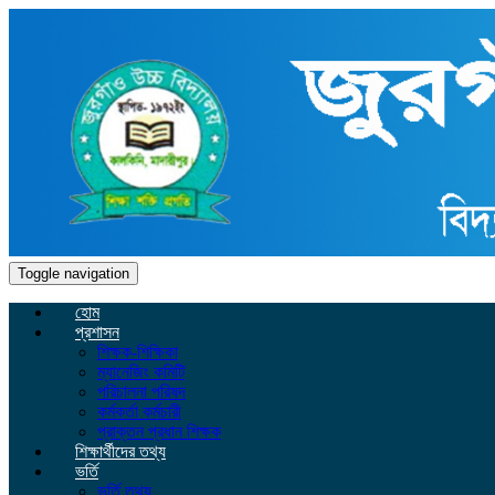
Toggle navigation
হোম
প্রশাসন
শিক্ষক-শিক্ষিকা
ম্যানেজিং কমিটি
পরিচালনা পরিষদ
কর্মকর্তা কর্মচারী
প্রাক্তন প্রধান শিক্ষক
শিক্ষার্থীদের তথ্য
ভর্তি
ভর্তি তথ্য