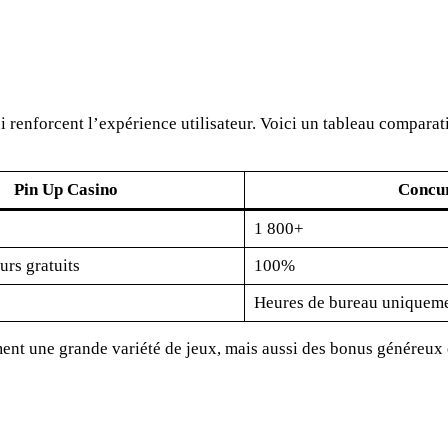
i renforcent l’expérience utilisateur. Voici un tableau comparat
Pin Up Casino
Concur
1 800+
rs gratuits
100%
Heures de bureau uniquem
t une grande variété de jeux, mais aussi des bonus généreux et 