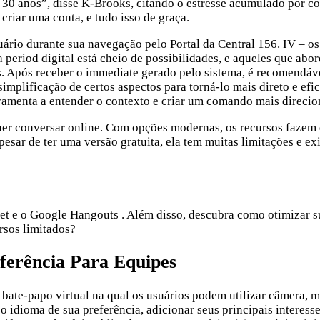
30 anos”, disse K-Brooks, citando o estresse acumulado por com
 criar uma conta, e tudo isso de graça.
io durante sua navegação pelo Portal da Central 156. IV – os
a period digital está cheio de possibilidades, e aqueles que ab
 Após receber o immediate gerado pelo sistema, é recomendável 
implificação de certos aspectos para torná-lo mais direto e efi
erramenta a entender o contexto e criar um comando mais direcio
r conversar online. Com opções modernas, os recursos fazem do
ar de ter uma versão gratuita, ela tem muitas limitações e exi
et e o Google Hangouts . Além disso, descubra como otimizar 
rsos limitados?
ferência Para Equipes
ate-papo virtual na qual os usuários podem utilizar câmera, mi
 o idioma de sua preferência, adicionar seus principais interess