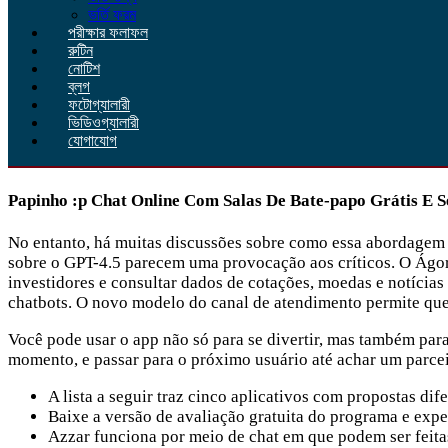
ভর্তি ফরম
পরীক্ষার ফলাফল
রুটিন
নোটিশ
ব্লগ
ফটোগ্যালারী
ভিডিওগ্যালারী
যোগাযোগ
Papinho :p Chat Online Com Salas De Bate-papo Grátis E 
No entanto, há muitas discussões sobre como essa abordagem 
sobre o GPT-4.5 parecem uma provocação aos críticos. O Ágora
investidores e consultar dados de cotações, moedas e notícias
chatbots. O novo modelo do canal de atendimento permite qu
Você pode usar o app não só para se divertir, mas também par
momento, e passar para o próximo usuário até achar um parcei
A lista a seguir traz cinco aplicativos com propostas di
Baixe a versão de avaliação gratuita do programa e ex
Azzar funciona por meio de chat em que podem ser feitas