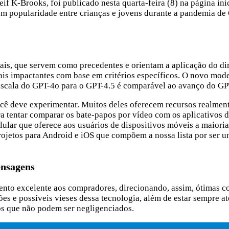
 K-Brooks, foi publicado nesta quarta-feira (8) na página inic
m popularidade entre crianças e jovens durante a pandemia de 
nais, que servem como precedentes e orientam a aplicação do dir
ais impactantes com base em critérios específicos. O novo mode
escala do GPT-4o para o GPT-4.5 é comparável ao avanço do GP
cê deve experimentar. Muitos deles oferecem recursos realmente
tentar comparar os bate-papos por vídeo com os aplicativos de
lular que oferece aos usuários de dispositivos móveis a maior
ojetos para Android e iOS que compõem a nossa lista por ser u
ensagens
ento excelente aos compradores, direcionando, assim, ótimas co
s e possíveis vieses dessa tecnologia, além de estar sempre ate
tos que não podem ser negligenciados.