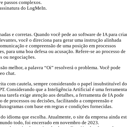
ve passos complexos.
 assinatura do LogMeIn.
hadas e corretas. Quando você pede ao software de IA para cria
levantes, você o direciona para gerar uma instrução alinhada
 a comunicação e compreensão de uma posição em processos
tes, para uma boa defesa ou acusação. Refere-se ao processo de
s ou negociações.
ssão melhor, a palavra “Oi” resolverá o problema. Você pode
deo chat.
ita com cautela, sempre considerando o papel insubstituível do
. Considerando que a Inteligência Artificial é uma ferramenta
ssa tarefa exige atenção aos detalhes, a ferramenta de IA pode
o de processos ou decisões, facilitando a compreensão e
 fluxogramas com base em regras e condições fornecidas.
 do idioma que escolha. Atualmente, o site da empresa ainda est
 mundo todo, foi encerrado em novembro de 2023.