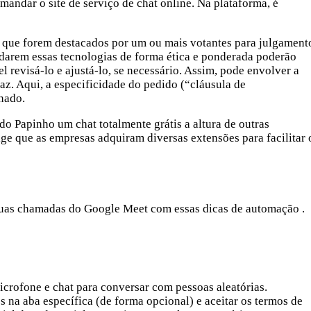
andar o site de serviço de chat online. Na plataforma, é
 que forem destacados por um ou mais votantes para julgament
ordarem essas tecnologias de forma ética e ponderada poderão
revisá-lo e ajustá-lo, se necessário. Assim, pode envolver a
caz. Aqui, a especificidade do pedido (“cláusula de
nado.
 Papinho um chat totalmente grátis a altura de outras
ge que as empresas adquiram diversas extensões para facilitar 
suas chamadas do Google Meet com essas dicas de automação .
crofone e chat para conversar com pessoas aleatórias.
es na aba específica (de forma opcional) e aceitar os termos de