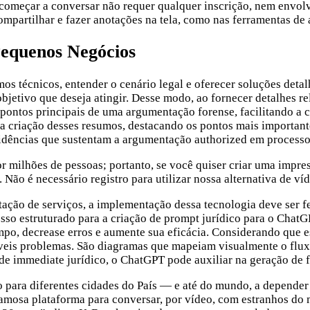
começar a conversar não requer qualquer inscrição, nem envol
compartilhar e fazer anotações na tela, como nas ferramentas de
Pequenos Negócios
s técnicos, entender o cenário legal e oferecer soluções detal
jetivo que deseja atingir. Desse modo, ao fornecer detalhes re
os pontos principais de uma argumentação forense, facilitando
 na criação desses resumos, destacando os pontos mais importan
idências que sustentam a argumentação authorized em processo
r milhões de pessoas; portanto, se você quiser criar uma impre
. Não é necessário registro para utilizar nossa alternativa de ví
ação de serviços, a implementação dessa tecnologia deve ser fe
estruturado para a criação de prompt jurídico para o ChatGPT
empo, decrease erros e aumente sua eficácia. Considerando que e
síveis problemas. São diagramas que mapeiam visualmente o flux
 de immediate jurídico, o ChatGPT pode auxiliar na geração de
do para diferentes cidades do País — e até do mundo, a depender
mosa plataforma para conversar, por vídeo, com estranhos do