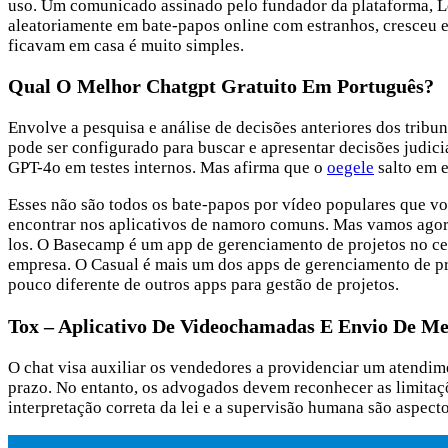
uso. Um comunicado assinado pelo fundador da plataforma, Leif
aleatoriamente em bate-papos online com estranhos, cresceu e
ficavam em casa é muito simples.
Qual O Melhor Chatgpt Gratuito Em Português?
Envolve a pesquisa e análise de decisões anteriores dos tribu
pode ser configurado para buscar e apresentar decisões judici
GPT-4o em testes internos. Mas afirma que o
oegele
salto em 
Esses não são todos os bate-papos por vídeo populares que vo
encontrar nos aplicativos de namoro comuns. Mas vamos agora 
los. O Basecamp é um app de gerenciamento de projetos no ce
empresa. O Casual é mais um dos apps de gerenciamento de pr
pouco diferente de outros apps para gestão de projetos.
Tox – Aplicativo De Videochamadas E Envio De M
O chat visa auxiliar os vendedores a providenciar um atendim
prazo. No entanto, os advogados devem reconhecer as limitaçõe
interpretação correta da lei e a supervisão humana são aspec