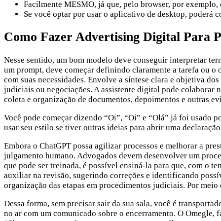
Facilmente MESMO, já que, pelo browser, por exemplo, 
Se você optar por usar o aplicativo de desktop, poderá 
Como Fazer Advertising Digital Para 
Nesse sentido, um bom modelo deve conseguir interpretar termo
um prompt, deve começar definindo claramente a tarefa ou o ob
com suas necessidades. Envolve a síntese clara e objetiva d
judiciais ou negociações. A assistente digital pode colaborar
coleta e organização de documentos, depoimentos e outras ev
Você pode começar dizendo “Oi”, “Oi” e “Olá” já foi usado po
usar seu estilo se tiver outras ideias para abrir uma declaração
Embora o ChatGPT possa agilizar processos e melhorar a prest
julgamento humano. Advogados devem desenvolver um processo 
que pode ser treinada, é possível ensiná-la para que, com o t
auxiliar na revisão, sugerindo correções e identificando pos
organização das etapas em procedimentos judiciais. Por meio
Dessa forma, sem precisar sair da sua sala, você é transporta
no ar com um comunicado sobre o encerramento. O Omegle, fa