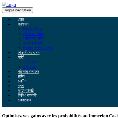
Toggle navigation
হোম
প্রশাসন
শিক্ষক-শিক্ষিকা
ম্যানেজিং কমিটি
পরিচালনা পরিষদ
কর্মকর্তা কর্মচারী
প্রাক্তন প্রধান শিক্ষক
শিক্ষার্থীদের তথ্য
ভর্তি
ভর্তি তথ্য
ভর্তি ফরম
পরীক্ষার ফলাফল
রুটিন
নোটিশ
ব্লগ
ফটোগ্যালারী
ভিডিওগ্যালারী
যোগাযোগ
Optimisez vos gains avec les probabilités au Immerion Cas