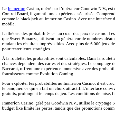
Le
Immerion
Casino, opéré par l’opérateur Goodwin N.V., est 
Control Board, il garantit une expérience sécurisée. Comprendr
comme le blackjack au Immerion Casino. Avec une interface dis
mobile.
La théorie des probabilités est au cœur des jeux de casino. Le
que Sweet Bonanza, utilisent un générateur de nombres aléatoi
rendant les résultats imprévisibles. Avec plus de 6.000 jeux 
pour tester leurs stratégies.
À la roulette, les probabilités sont calculables. Dans la roule
chances dépendent des cartes et des stratégies. Le comptage de
Baccarat, offrent une expérience immersive avec des probabili
fournisseurs comme Evolution Gaming.
Pour exploiter les probabilités au Immerion Casino, il est cru
le banquier, ce qui en fait un choix attractif. L’interface con
gratuits, prolongent le temps de jeu. Les conditions de mise, f
Immerion Casino, géré par Goodwin N.V., utilise le cryptage S
budget fixe limite les pertes, tandis que des promotions com