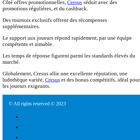
Côté offres promotionnelles,
Cresus
séduit avec des
promotions régulières, et du cashback.
Des tournois exclusifs offrent des récompenses
supplémentaires.
Le support aux joueurs répond rapidement, par une équipe
compétente et aimable.
Les temps de réponse figurent parmi les standards élevés du
marché.
Globalement, Cresus allie une excellente réputation, une
ludothèque variée,
Cresus
et des bonus compétitifs, idéal pour
les joueurs exigeants.
© All rights reserved © 2023