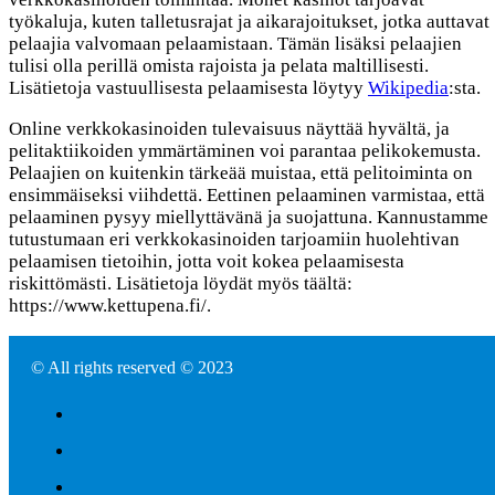
työkaluja, kuten talletusrajat ja aikarajoitukset, jotka auttavat
pelaajia valvomaan pelaamistaan. Tämän lisäksi pelaajien
tulisi olla perillä omista rajoista ja pelata maltillisesti.
Lisätietoja vastuullisesta pelaamisesta löytyy
Wikipedia
:sta.
Online verkkokasinoiden tulevaisuus näyttää hyvältä, ja
pelitaktiikoiden ymmärtäminen voi parantaa pelikokemusta.
Pelaajien on kuitenkin tärkeää muistaa, että pelitoiminta on
ensimmäiseksi viihdettä. Eettinen pelaaminen varmistaa, että
pelaaminen pysyy miellyttävänä ja suojattuna. Kannustamme
tutustumaan eri verkkokasinoiden tarjoamiin huolehtivan
pelaamisen tietoihin, jotta voit kokea pelaamisesta
riskittömästi. Lisätietoja löydät myös täältä:
https://www.kettupena.fi/.
© All rights reserved © 2023