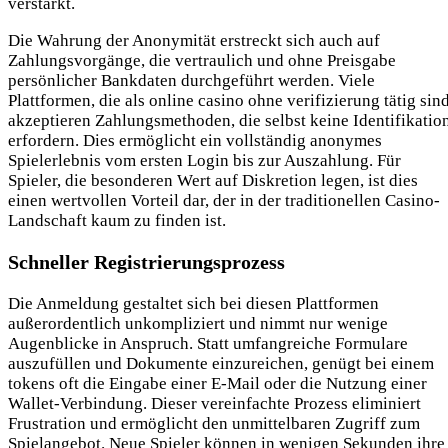
verstärkt.
Die Wahrung der Anonymität erstreckt sich auch auf
Zahlungsvorgänge, die vertraulich und ohne Preisgabe
persönlicher Bankdaten durchgeführt werden. Viele
Plattformen, die als online casino ohne verifizierung tätig sind
akzeptieren Zahlungsmethoden, die selbst keine Identifikatio
erfordern. Dies ermöglicht ein vollständig anonymes
Spielerlebnis vom ersten Login bis zur Auszahlung. Für
Spieler, die besonderen Wert auf Diskretion legen, ist dies
einen wertvollen Vorteil dar, der in der traditionellen Casino-
Landschaft kaum zu finden ist.
Schneller Registrierungsprozess
Die Anmeldung gestaltet sich bei diesen Plattformen
außerordentlich unkompliziert und nimmt nur wenige
Augenblicke in Anspruch. Statt umfangreiche Formulare
auszufüllen und Dokumente einzureichen, genügt bei einem
tokens oft die Eingabe einer E-Mail oder die Nutzung einer
Wallet-Verbindung. Dieser vereinfachte Prozess eliminiert
Frustration und ermöglicht den unmittelbaren Zugriff zum
Spielangebot. Neue Spieler können in wenigen Sekunden ihre