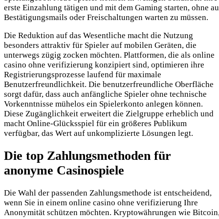
erste Einzahlung tätigen und mit dem Gaming starten, ohne au
Bestätigungsmails oder Freischaltungen warten zu müssen.
Die Reduktion auf das Wesentliche macht die Nutzung
besonders attraktiv für Spieler auf mobilen Geräten, die
unterwegs zügig zocken möchten. Plattformen, die als online
casino ohne verifizierung konzipiert sind, optimieren ihre
Registrierungsprozesse laufend für maximale
Benutzerfreundlichkeit. Die benutzerfreundliche Oberfläche
sorgt dafür, dass auch anfängliche Spieler ohne technische
Vorkenntnisse mühelos ein Spielerkonto anlegen können.
Diese Zugänglichkeit erweitert die Zielgruppe erheblich und
macht Online-Glücksspiel für ein größeres Publikum
verfügbar, das Wert auf unkomplizierte Lösungen legt.
Die top Zahlungsmethoden für
anonyme Casinospiele
Die Wahl der passenden Zahlungsmethode ist entscheidend,
wenn Sie in einem online casino ohne verifizierung Ihre
Anonymität schützen möchten. Kryptowährungen wie Bitcoin