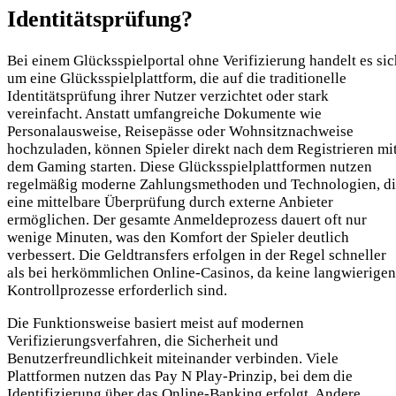
Identitätsprüfung?
Bei einem Glücksspielportal ohne Verifizierung handelt es sic
um eine Glücksspielplattform, die auf die traditionelle
Identitätsprüfung ihrer Nutzer verzichtet oder stark
vereinfacht. Anstatt umfangreiche Dokumente wie
Personalausweise, Reisepässe oder Wohnsitznachweise
hochzuladen, können Spieler direkt nach dem Registrieren mi
dem Gaming starten. Diese Glücksspielplattformen nutzen
regelmäßig moderne Zahlungsmethoden und Technologien, d
eine mittelbare Überprüfung durch externe Anbieter
ermöglichen. Der gesamte Anmeldeprozess dauert oft nur
wenige Minuten, was den Komfort der Spieler deutlich
verbessert. Die Geldtransfers erfolgen in der Regel schneller
als bei herkömmlichen Online-Casinos, da keine langwierigen
Kontrollprozesse erforderlich sind.
Die Funktionsweise basiert meist auf modernen
Verifizierungsverfahren, die Sicherheit und
Benutzerfreundlichkeit miteinander verbinden. Viele
Plattformen nutzen das Pay N Play-Prinzip, bei dem die
Identifizierung über das Online-Banking erfolgt. Andere