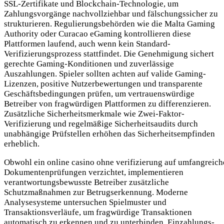
SSL-Zertifikate und Blockchain-Technologie, um
Zahlungsvorgänge nachvollziehbar und fälschungssicher zu
strukturieren. Regulierungsbehörden wie die Malta Gaming
Authority oder Curacao eGaming kontrollieren diese
Plattformen laufend, auch wenn kein Standard-
Verifizierungsprozess stattfindet. Die Genehmigung sichert
gerechte Gaming-Konditionen und zuverlässige
Auszahlungen. Spieler sollten achten auf valide Gaming-
Lizenzen, positive Nutzerbewertungen und transparente
Geschäftsbedingungen prüfen, um vertrauenswürdige
Betreiber von fragwürdigen Plattformen zu differenzieren.
Zusätzliche Sicherheitsmerkmale wie Zwei-Faktor-
Verifizierung und regelmäßige Sicherheitsaudits durch
unabhängige Prüfstellen erhöhen das Sicherheitsempfinden
erheblich.
Obwohl ein online casino ohne verifizierung auf umfangreich
Dokumentenprüfungen verzichtet, implementieren
verantwortungsbewusste Betreiber zusätzliche
Schutzmaßnahmen zur Betrugserkennung. Moderne
Analysesysteme untersuchen Spielmuster und
Transaktionsverläufe, um fragwürdige Transaktionen
automatisch zu erkennen und zu unterbinden. Einzahlungs-