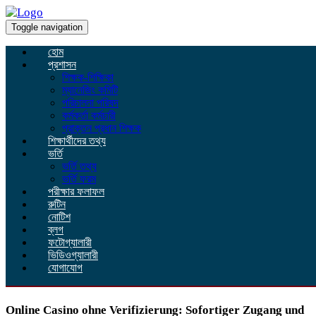
Toggle navigation
হোম
প্রশাসন
শিক্ষক-শিক্ষিকা
ম্যানেজিং কমিটি
পরিচালনা পরিষদ
কর্মকর্তা কর্মচারী
প্রাক্তন প্রধান শিক্ষক
শিক্ষার্থীদের তথ্য
ভর্তি
ভর্তি তথ্য
ভর্তি ফরম
পরীক্ষার ফলাফল
রুটিন
নোটিশ
ব্লগ
ফটোগ্যালারী
ভিডিওগ্যালারী
যোগাযোগ
Online Casino ohne Verifizierung: Sofortiger Zugang und