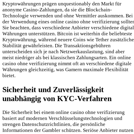
Kryptowährungen prägen unquestionably den Markt für
anonyme Casino-Zahlungen, da sie die Blockchain-
Technologie verwenden und ohne Vermittler auskommen. Bei
der Verwendung eines online casino ohne verifizierung sollte
Sie beachten, dass verschiedene Anbieter verschiedene digita
Währungen unterstützen. Bitcoin ist weiterhin die beliebteste
Kryptowährung, während neuere Coins wie Tether zusätzliche
Stabilität gewährleisten. Die Transaktionsgebühren
unterscheiden sich je nach Netzwerkauslastung, sind aber
meist niedriger als bei klassischen Zahlungsarten. Ein online
casino ohne verifizierung nimmt oft an verschiedene digitale
Währungen gleichzeitig, was Gamern maximale Flexibilität
bietet.
Sicherheit und Zuverlässigkeit
unabhängig von KYC-Verfahren
Die Sicherheit bei einem online casino ohne verifizierung
basiert auf modernen Verschlüsselungstechnologien und
strengen Datenschutzrichtlinien, die persönliche
Informationen der Gambler schützen. Seriöse Anbieter nutzen