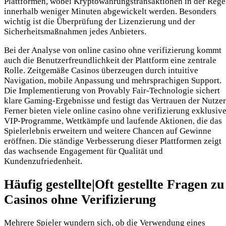
Plattformen, wobei Kryptowährungstransaktionen in der Rege
innerhalb weniger Minuten abgewickelt werden. Besonders
wichtig ist die Überprüfung der Lizenzierung und der
Sicherheitsmaßnahmen jedes Anbieters.
Bei der Analyse von online casino ohne verifizierung kommt
auch die Benutzerfreundlichkeit der Plattform eine zentrale
Rolle. Zeitgemäße Casinos überzeugen durch intuitive
Navigation, mobile Anpassung und mehrsprachigen Support.
Die Implementierung von Provably Fair-Technologie sichert
klare Gaming-Ergebnisse und festigt das Vertrauen der Nutzer
Ferner bieten viele online casino ohne verifizierung exklusiv
VIP-Programme, Wettkämpfe und laufende Aktionen, die das
Spielerlebnis erweitern und weitere Chancen auf Gewinne
eröffnen. Die ständige Verbesserung dieser Plattformen zeigt
das wachsende Engagement für Qualität und
Kundenzufriedenheit.
Häufig gestellte|Oft gestellte Fragen zu
Casinos ohne Verifizierung
Mehrere Spieler wundern sich, ob die Verwendung eines