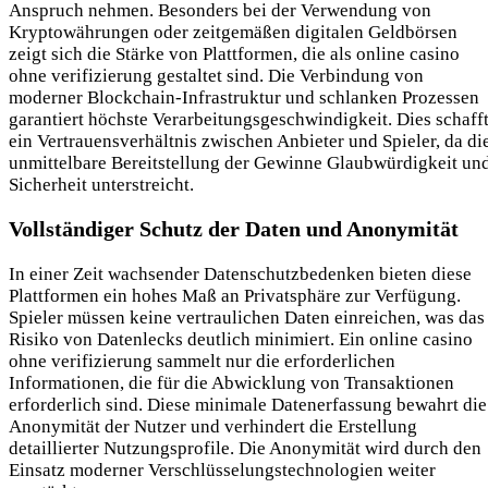
Anspruch nehmen. Besonders bei der Verwendung von
Kryptowährungen oder zeitgemäßen digitalen Geldbörsen
zeigt sich die Stärke von Plattformen, die als online casino
ohne verifizierung gestaltet sind. Die Verbindung von
moderner Blockchain-Infrastruktur und schlanken Prozessen
garantiert höchste Verarbeitungsgeschwindigkeit. Dies schaff
ein Vertrauensverhältnis zwischen Anbieter und Spieler, da di
unmittelbare Bereitstellung der Gewinne Glaubwürdigkeit un
Sicherheit unterstreicht.
Vollständiger Schutz der Daten und Anonymität
In einer Zeit wachsender Datenschutzbedenken bieten diese
Plattformen ein hohes Maß an Privatsphäre zur Verfügung.
Spieler müssen keine vertraulichen Daten einreichen, was das
Risiko von Datenlecks deutlich minimiert. Ein online casino
ohne verifizierung sammelt nur die erforderlichen
Informationen, die für die Abwicklung von Transaktionen
erforderlich sind. Diese minimale Datenerfassung bewahrt die
Anonymität der Nutzer und verhindert die Erstellung
detaillierter Nutzungsprofile. Die Anonymität wird durch den
Einsatz moderner Verschlüsselungstechnologien weiter