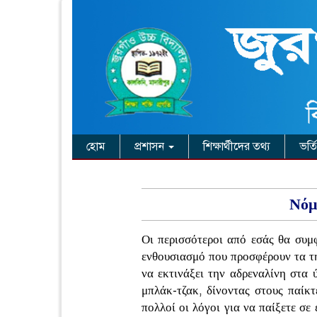
হোম
প্রশাসন
শিক্ষার্থীদের তথ্য
ভর্ত
Νόμ
Οι περισσότεροι από εσάς θα συμ
ενθουσιασμό που προσφέρουν τα τηλ
να εκτινάξει την αδρεναλίνη στα
μπλάκ-τζακ, δίνοντας στους παίκτ
πολλοί οι λόγοι για να παίξετε σε