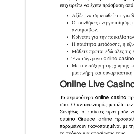
επιχειρείτε να έχετε πρόσβαση από
Αξίζει να σημειωθεί ότι για
Οι συνθήκες ενεργοποίησης τ
ανταμοιβών.
Κρίνεται για την ποικιλία τω
Η ποιότητα μετάδοσης, η εξυ
Μάθετε πρώτοι εδώ όλες τις ε
Ένα σύγχρονο online casino 
Με την αύξηση της χρήσης κι
μια πλήρη και συναρπαστική 
Online Live Casin
Τα περισσότερα online casino πρ
σου. Ο ανταγωνισμός μεταξύ των 
Συνήθως, οι παίκτες προτιμούν ν
casino Greece online προσπαθε
παραμείνουν ικανοποιημένοι με τη
το πρόγραμμα αφοσίωσης τους.