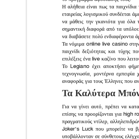
Η αλήθεια είναι πως τα παιχνίδια
εταιρείας λογισμικού συνδέεται άμ
να μάθεις την γκανιότα για όλα τ
σημαντική διαφορά από τα υπόλοιπα
να διαβάσετε πολύ ενδιαφέροντα ά
Τα νόμιμα online live casino στη
παιχνίδι δεξιότητας και τύχης π
επιλέξεις ένα live καζίνο που λει
Το Legiano έχει αποκτήσει φήμ
τεχνογνωσία, μοντέρνα εμπειρία 
αναφοράς για τους Έλληνες που αν
Τα Καλύτερα Μπόνο
Για να γίνει αυτό, πρέπει να κα
επίσης να προορίζονται για high r
πραγματικούς ντίλερ, αλληλεπιδρώ
Joker’s Luck που μπορείτε να β
υποβάλλονταν σε σύνθετους ελέγχο