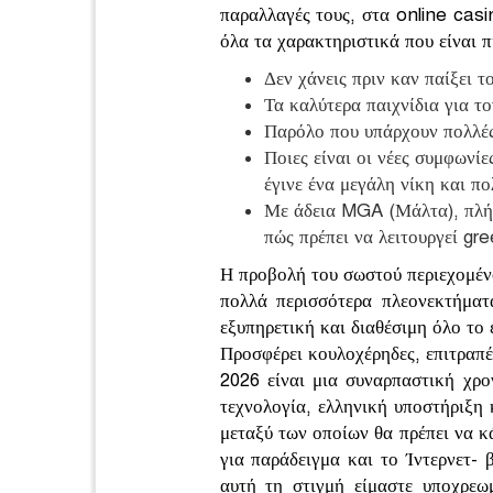
παραλλαγές τους, στα online casi
όλα τα χαρακτηριστικά που είναι π
Δεν χάνεις πριν καν παίξει τ
Τα καλύτερα παιχνίδια για το
Παρόλο που υπάρχουν πολλές 
Ποιες είναι οι νέες συμφωνίες
έγινε ένα μεγάλη νίκη και π
Με άδεια MGA (Μάλτα), πλήρ
πώς πρέπει να λειτουργεί gre
Η προβολή του σωστού περιεχομένο
πολλά περισσότερα πλεονεκτήματ
εξυπηρετική και διαθέσιμη όλο το 
Προσφέρει κουλοχέρηδες, επιτραπέ
2026 είναι μια συναρπαστική χρο
τεχνολογία, ελληνική υποστήριξη 
μεταξύ των οποίων θα πρέπει να κά
για παράδειγμα και το Ίντερνετ- 
αυτή τη στιγμή είμαστε υποχρε