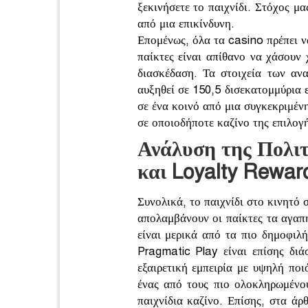
ξεκινήσετε το παιχνίδι. Στόχος μα
από μια επικίνδυνη.
Επομένως, όλα τα casino πρέπει ν
παίκτες είναι απίθανο να χάσουν
διασκέδαση. Τα στοιχεία των αν
αυξηθεί σε 150,5 δισεκατομμύρια 
σε ένα κοινό από μια συγκεκριμένη
σε οποιοδήποτε καζίνο της επιλογή
Ανάλυση της Πολι
και Loyalty Rewar
Συνολικά, το παιχνίδι στο κινητό 
απολαμβάνουν οι παίκτες τα αγαπη
είναι μερικά από τα πιο δημοφιλή
Pragmatic Play είναι επίσης διά
εξαιρετική εμπειρία με υψηλή πο
ένας από τους πιο ολοκληρωμένου
παιχνίδια καζίνο. Επίσης, στα άρ