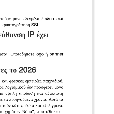
στούμε μόνο ελεγμένα διαδικτυακά
λή κρυπτογράφηση SSL.
εύθυνση IP έχει
όπιστα. Οποιοδήποτε logo ή banner
ες το 2026
και φρέσκες εμπειρίες παιχνιδιού,
χος λογισμικού δεν προσφέρει μόνο
 με υψηλή απόδοση και αξιόπιστη
 με τα προηγούμενα χρόνια. Αυτά τα
ητούν κάτι φρέσκο και εξελιγμένο.
Στοιχημάτων Νόμο”, που τέθηκε σε