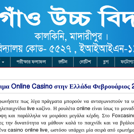
ি
পরীক্ষার ফলাফল
রুটিন
নোটিশ
ব্লগ
ফটোগ্য
ιμα Online Casino στην Ελλάδα Φεβρουάριος 
φωνήσετε πως λίγα πράγματα μπορούν να ανταγωνιστούν τα υ
επαιχνίδια live καζίνο. Η ρουλέτα online είναι ίσως το μοναδι
 ύψη και παράλληλα να μοιράσει μεγάλα κέρδη. Στο Foxcasino
ες την δυνατότητα να μάθουν καλά το παιχνίδι και να βγάλο
 ένα casino online live, ωστόσο υπάρχει μία σειρά από ερωτή