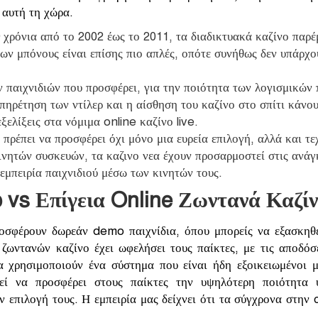
 αυτή τη χώρα.
 9 χρόνια από το 2002 έως το 2011, τα διαδικτυακά καζίνο παρ
ων μπόνους είναι επίσης πιο απλές, οπότε συνήθως δεν υπάρχ
ν παιχνιδιών που προσφέρει, για την ποιότητα των λογισμικών π
πηρέτηση των ντίλερ και η αίσθηση του καζίνο στο σπίτι κάνου
ξελίξεις στα νόμιμα online καζίνο live.
πρέπει να προσφέρει όχι μόνο μια ευρεία επιλογή, αλλά και τ
νητών συσκευών, τα καζινο νεα έχουν προσαρμοστεί στις ανάγ
εμπειρία παιχνιδιού μέσω των κινητών τους.
o vs Επίγεια Online Ζωντανά Καζί
οσφέρουν δωρεάν demo παιχνίδια, όπου μπορείς να εξασκηθε
ζωντανών καζίνο έχει ωφελήσει τους παίκτες, με τις αποδόσε
α χρησιμοποιούν ένα σύστημα που είναι ήδη εξοικειωμένοι 
ί να προσφέρει στους παίκτες την υψηλότερη ποιότητα υ
ν επιλογή τους. Η εμπειρία μας δείχνει ότι τα σύγχρονα στην