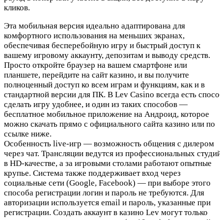
кликов.
Эта мобильная версия идеально адаптирована для
комфортного использования на меньших экранах,
обеспечивая бесперебойную игру и быстрый доступ к
вашему игровому аккаунту, депозитам и выводу средств.
Просто откройте браузер на вашем смартфоне или
планшете, перейдите на сайт казино, и вы получите
полноценный доступ ко всем играм и функциям, как и в
стандартной версии для ПК. В Lev Casino всегда есть спос
сделать игру удобнее, и один из таких способов —
бесплатное мобильное приложение на Андроид, которое
можно скачать прямо с официального сайта казино или по
ссылке ниже.
Особенность live-игр — возможность общения с дилером
через чат. Трансляции ведутся из профессиональных студи
в HD-качестве, а за игровыми столами работают опытные
крупье. Система также поддерживает вход через
социальные сети (Google, Facebook) — при выборе этого
способа регистрации логин и пароль не требуются. Для
авторизации используется email и пароль, указанные при
регистрации. Создать аккаунт в казино Lev могут только