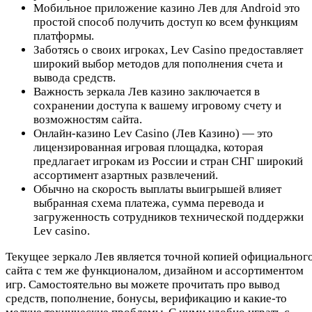
Мобильное приложение казино Лев для Android это
простой способ получить доступ ко всем функциям
платформы.
Заботясь о своих игроках, Lev Casino предоставляет
широкий выбор методов для пополнения счета и
вывода средств.
Важность зеркала Лев казино заключается в
сохранении доступа к вашему игровому счету и
возможностям сайта.
Онлайн-казино Lev Casino (Лев Казино) — это
лицензированная игровая площадка, которая
предлагает игрокам из России и стран СНГ широкий
ассортимент азартных развлечений.
Обычно на скорость выплаты выигрышей влияет
выбранная схема платежа, сумма перевода и
загруженность сотрудников технической поддержки
Lev casino.
Текущее зеркало Лев является точной копией официальног
сайта с тем же функционалом, дизайном и ассортиментом
игр. Самостоятельно вы можете прочитать про вывод
средств, пополнение, бонусы, верификацию и какие-то