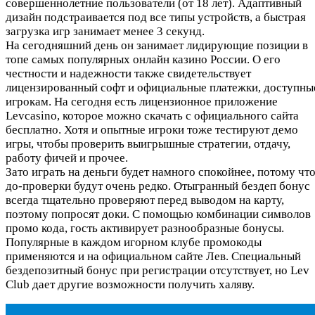
совершеннолетние пользователи (от 18 лет). Адаптивный
дизайн подстраивается под все типы устройств, а быстрая
загрузка игр занимает менее 3 секунд.
На сегодняшний день он занимает лидирующие позиции в
топе самых популярных онлайн казино России. О его
честности и надежности также свидетельствует
лицензированный софт и официальные платежки, доступны
игрокам. На сегодня есть лицензионное приложение
Levcasino, которое можно скачать с официального сайта
бесплатно. Хотя и опытные игроки тоже тестируют демо
игры, чтобы проверить выигрышные стратегии, отдачу,
работу фичей и прочее.
Зато играть на деньги будет намного спокойнее, потому чт
до-проверки будут очень редко. Отыгранный бездеп бонус
всегда тщательно проверяют перед выводом на карту,
поэтому попросят доки. С помощью комбинации символов
промо кода, гость активирует разнообразные бонусы.
Популярные в каждом игорном клубе промокоды
применяются и на официальном сайте Лев. Специальный
бездепозитный бонус при регистрации отсутствует, но Lev
Club дает другие возможности получить халяву.