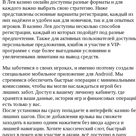
В Лев казино онлайн доступны разные форматы и для
каждого важно выбрать свою стратегию. Ниже
представлены основные варианты регистрации, каждый из
них надёжен и удобен как для новичков, так и для опытных
игроков. В казино Лев доступны несколько способов
регистрации, каждый из которых подойдёт под разные
предпочтения. Также для активных пользователей доступн
персональные предложения, кэшбэк и участие в VIP-
программе с еще более выгодными условиями и
увеличенными лимитами на вывод средств.
Мы заботимся о своих игроках, и именно поэтому создали
специальное мобильное приложение для Android. Мы
стремимся обеспечить быстрые операции с минимальными
комиссиями, чтобы вы могли наслаждаться игрой без
лишних забот. Доступ к вашему личному кабинету, где
хранятся ваши данные, история игр и финансовых операций
есть только у вас.
После установки вы сразу попадаете в интерфейс казино бе
лишних шагов. После добавления ярлыка вы сможете
заходить в казино одним нажатием без ввода адреса и
лишней навигации. Хотите классический слот, быстрый
раунд в покер или участие в акции, всё доступно в пару