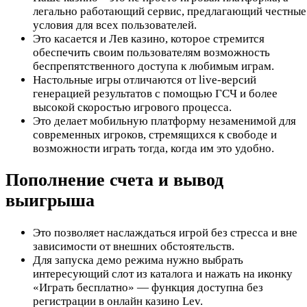
легально работающий сервис, предлагающий честные
условия для всех пользователей.
Это касается и Лев казино, которое стремится
обеспечить своим пользователям возможность
беспрепятственного доступа к любимым играм.
Настольные игры отличаются от live-версий
генерацией результатов с помощью ГСЧ и более
высокой скоростью игрового процесса.
Это делает мобильную платформу незаменимой для
современных игроков, стремящихся к свободе и
возможности играть тогда, когда им это удобно.
Пополнение счета и вывод
выигрыша
Это позволяет наслаждаться игрой без стресса и вне
зависимости от внешних обстоятельств.
Для запуска демо режима нужно выбрать
интересующий слот из каталога и нажать на иконку
«Играть бесплатно» — функция доступна без
регистрации в онлайн казино Lev.