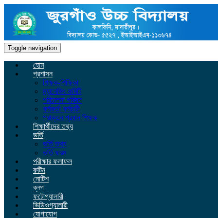
Toggle navigation
হোম
প্রশাসন
শিক্ষক-শিক্ষিকা
ম্যানেজিং কমিটি
পরিচালনা পরিষদ
কর্মকর্তা কর্মচারী
প্রাক্তন প্রধান শিক্ষক
শিক্ষার্থীদের তথ্য
ভর্তি
ভর্তি তথ্য
ভর্তি ফরম
পরীক্ষার ফলাফল
রুটিন
নোটিশ
ব্লগ
ফটোগ্যালারী
ভিডিওগ্যালারী
যোগাযোগ