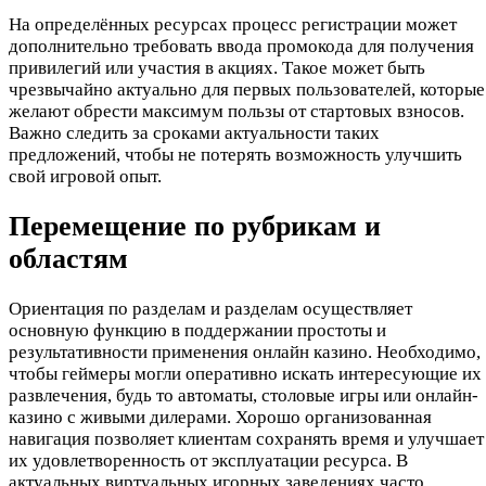
На определённых ресурсах процесс регистрации может
дополнительно требовать ввода промокода для получения
привилегий или участия в акциях. Такое может быть
чрезвычайно актуально для первых пользователей, которые
желают обрести максимум пользы от стартовых взносов.
Важно следить за сроками актуальности таких
предложений, чтобы не потерять возможность улучшить
свой игровой опыт.
Перемещение по рубрикам и
областям
Ориентация по разделам и разделам осуществляет
основную функцию в поддержании простоты и
результативности применения онлайн казино. Необходимо,
чтобы геймеры могли оперативно искать интересующие их
развлечения, будь то автоматы, столовые игры или онлайн-
казино с живыми дилерами. Хорошо организованная
навигация позволяет клиентам сохранять время и улучшает
их удовлетворенность от эксплуатации ресурса. В
актуальных виртуальных игорных заведениях часто