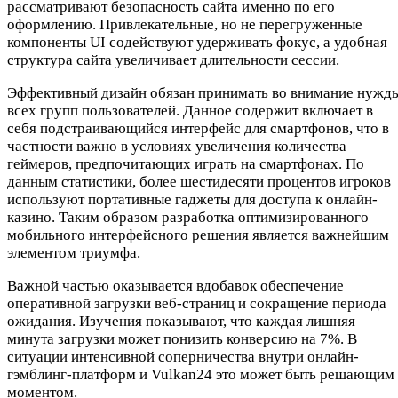
рассматривают безопасность сайта именно по его
оформлению. Привлекательные, но не перегруженные
компоненты UI содействуют удерживать фокус, а удобная
структура сайта увеличивает длительности сессии.
Эффективный дизайн обязан принимать во внимание нужд
всех групп пользователей. Данное содержит включает в
себя подстраивающийся интерфейс для смартфонов, что в
частности важно в условиях увеличения количества
геймеров, предпочитающих играть на смартфонах. По
данным статистики, более шестидесяти процентов игроков
используют портативные гаджеты для доступа к онлайн-
казино. Таким образом разработка оптимизированного
мобильного интерфейсного решения является важнейшим
элементом триумфа.
Важной частью оказывается вдобавок обеспечение
оперативной загрузки веб-страниц и сокращение периода
ожидания. Изучения показывают, что каждая лишняя
минута загрузки может понизить конверсию на 7%. В
ситуации интенсивной соперничества внутри онлайн-
гэмблинг-платформ и Vulkan24 это может быть решающим
моментом.