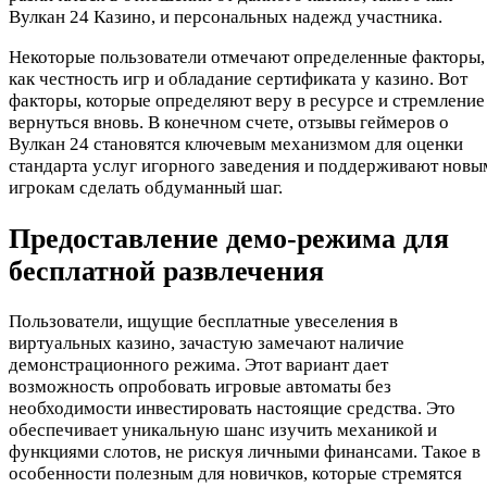
Вулкан 24 Казино, и персональных надежд участника.
Некоторые пользователи отмечают определенные факторы,
как честность игр и обладание сертификата у казино. Вот
факторы, которые определяют веру в ресурсе и стремление
вернуться вновь. В конечном счете, отзывы геймеров о
Вулкан 24 становятся ключевым механизмом для оценки
стандарта услуг игорного заведения и поддерживают новы
игрокам сделать обдуманный шаг.
Предоставление демо-режима для
бесплатной развлечения
Пользователи, ищущие бесплатные увеселения в
виртуальных казино, зачастую замечают наличие
демонстрационного режима. Этот вариант дает
возможность опробовать игровые автоматы без
необходимости инвестировать настоящие средства. Это
обеспечивает уникальную шанс изучить механикой и
функциями слотов, не рискуя личными финансами. Такое в
особенности полезным для новичков, которые стремятся