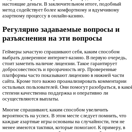
настоящие деньги. В заключительном итоге, подобный
метод содействует более комфортному и вдумчивому
азартному процессу в онлайн-казино.
Регулярно задаваемые вопросы и
разъяснения на эти вопросы
Геймеры зачастую спрашивают себя, каким способом
выбрать доверенное интернет-казино. В первую очередь,
стоит заметить наличие лицензии. Такое гарантирует
добросовестность и прозрачность игр. Проверенные
платформы часто показывают лицензию в нижней части
сайта. Кроме того важно проанализировать комментарии
остальных пользователей. Они помогут разобраться, в како
степени качественна поддержка и оперативно ли
осуществляются выплаты.
Многие спрашивают, каким способом увеличить
вероятность на успех. В этом месте следует помнить, что
каждые азартные игры основаны на случайности, тем не
менее имеются тактики, которые помогают. К примеру, в