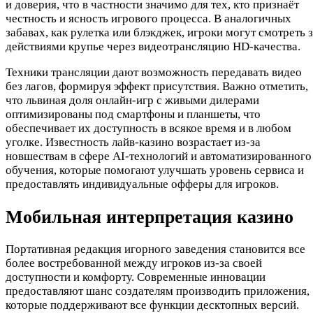
и доверия, что в частности значимо для тех, кто признаёт
честность и ясность игрового процесса. В аналогичных
забавах, как рулетка или блэкджек, игроки могут смотреть 
действиями крупье через видеотрансляцию HD-качества.
Техники трансляции дают возможность передавать видео
без лагов, формируя эффект присутствия. Важно отметить,
что львиная доля онлайн-игр с живыми дилерами
оптимизированы под смартфоны и планшеты, что
обеспечивает их доступность в всякое время и в любом
уголке. Известность лайв-казино возрастает из-за
новшествам в сфере AI-технологий и автоматизированного
обучения, которые помогают улучшать уровень сервиса и
предоставлять индивидуальные офферы для игроков.
Мобильная интерпретация казино
Портативная редакция игорного заведения становится все
более востребованной между игроков из-за своей
доступности и комфорту. Современные инновации
предоставляют шанс создателям производить приложения,
которые поддерживают все функции десктопных версий.