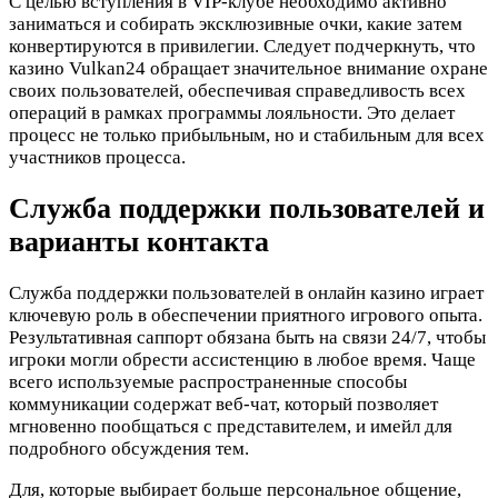
С целью вступления в VIP-клубе необходимо активно
заниматься и собирать эксклюзивные очки, какие затем
конвертируются в привилегии. Следует подчеркнуть, что
казино Vulkan24 обращает значительное внимание охране
своих пользователей, обеспечивая справедливость всех
операций в рамках программы лояльности. Это делает
процесс не только прибыльным, но и стабильным для всех
участников процесса.
Служба поддержки пользователей и
варианты контакта
Служба поддержки пользователей в онлайн казино играет
ключевую роль в обеспечении приятного игрового опыта.
Результативная саппорт обязана быть на связи 24/7, чтобы
игроки могли обрести ассистенцию в любое время. Чаще
всего используемые распространенные способы
коммуникации содержат веб-чат, который позволяет
мгновенно пообщаться с представителем, и имейл для
подробного обсуждения тем.
Для, которые выбирает больше персональное общение,