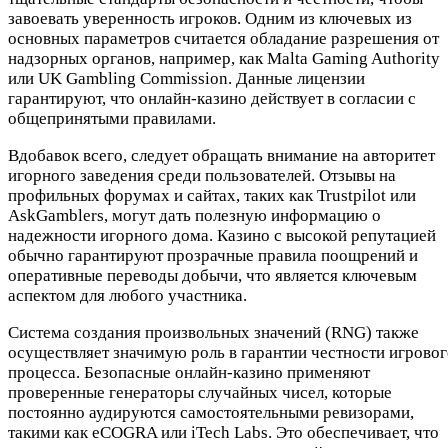
завоевать уверенность игроков. Одним из ключевых из
основных параметров считается обладание разрешения от
надзорных органов, например, как Malta Gaming Authority
или UK Gambling Commission. Данные лицензии
гарантируют, что онлайн-казино действует в согласии с
общепринятыми правилами.
Вдобавок всего, следует обращать внимание на авторитет
игорного заведения среди пользователей. Отзывы на
профильных форумах и сайтах, таких как Trustpilot или
AskGamblers, могут дать полезную информацию о
надежности игорного дома. Казино с высокой репутацией
обычно гарантируют прозрачные правила поощрений и
оперативные переводы добычи, что является ключевым
аспектом для любого участника.
Система создания произвольных значений (RNG) также
осуществляет значимую роль в гарантии честности игровог
процесса. Безопасные онлайн-казино применяют
проверенные генераторы случайных чисел, которые
постоянно аудируются самостоятельными ревизорами,
такими как eCOGRA или iTech Labs. Это обеспечивает, что