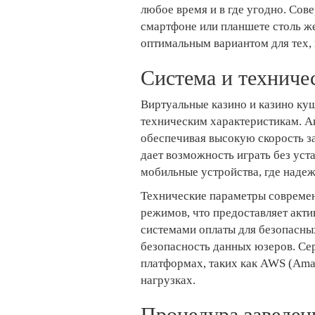
любое время и в где угодно. Сов
смартфоне или планшете столь же
оптимальным вариантом для тех, к
Система и техниче
Виртуальные казино и казино ку
техническим характеристикам. А
обеспечивая высокую скорость з
дает возможность играть без ус
мобильные устройства, где надеж
Технические параметры современ
режимов, что предоставляет акт
системами оплаты для безопасны
безопасность данных юзеров. Се
платформах, таких как AWS (Amaz
нагрузках.
Процедура заведен