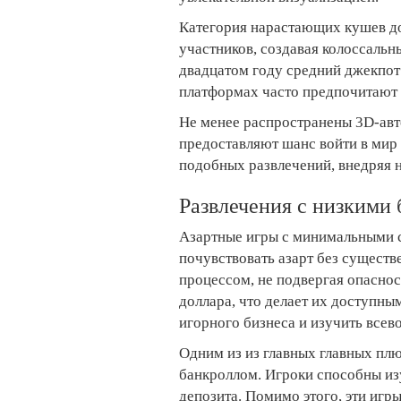
Категория нарастающих кушев до
участников, создавая колоссаль
двадцатом году средний джекпот 
платформах часто предпочитают 
Не менее распространены 3D-авт
предоставляют шанс войти в мир 
подобных развлечений, внедряя н
Развлечения с низкими 
Азартные игры с минимальными с
почувствовать азарт без сущест
процессом, не подвергая опасно
доллара, что делает их доступны
игорного бизнеса и изучить всев
Одним из из главных главных пл
банкроллом. Игроки способны изу
депозита. Помимо этого, эти игр