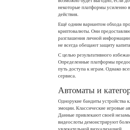
возможно будет выгодно, если до
некоторые платформы усиленно в
действия.
Ещё одним вариантом обхода про
криптовалюты. Они предоставляю
разглашения личной информации.
не всегда обещают защиту капита
С целью результативного избежан
Определенные платформы предост
путь доступа к играм. Однако вс
сервиса.
Автоматы и катего
Однорукие бандиты устройства к
эмоции. Классические игровые а
Данные привлекают своей незамыс
видеослоты демонстрируют более
увлекательной визуализацией.