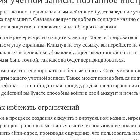
ернет-казино, первоначальным действием будет заведение уч
ко пару минут. Сначала следует подобрать солидное казино 
еется лицензия и положительные обзоры от игроков.
а интернет-ресурс и отыщите клавишу “Зарегистрироваться”
вом углу страницы. Кликнув на эту ссылку, вы перейдете на 
альные сведения: имя, фамилию, адрес электронной почты и
жна быть точной, так как она будет верифицироваться.
мендуют сгенерировать особенный пароль. Советуется приме
иты вашего учетной записи. Также может понадобиться по
елефона, — это стандартная процедура для предотвращения 
действий вы будете способны войти в свой аккаунт и начать 
ак избежать ограничений
и в процессе создания аккаунта в виртуальном казино, игр
 распространённых методов является использование онлайн 
ить айпи-адрес, производя ощущение, что пользователь нах