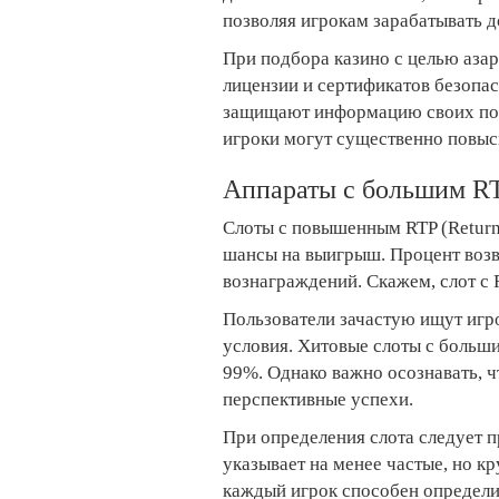
позволяя игрокам зарабатывать 
При подбора казино с целью азар
лицензии и сертификатов безопас
защищают информацию своих пол
игроки могут существенно повыс
Аппараты с большим R
Слоты с повышенным RTP (Return
шансы на выигрыш. Процент возвр
вознаграждений. Скажем, слот с 
Пользователи зачастую ищут игро
условия. Хитовые слоты с большим
99%. Однако важно осознавать, 
перспективные успехи.
При определения слота следует п
указывает на менее частые, но к
каждый игрок способен определит