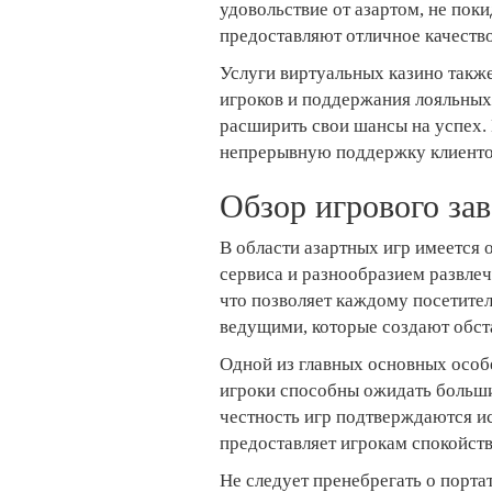
удовольствие от азартом, не пок
предоставляют отличное качество
Услуги виртуальных казино такж
игроков и поддержания лояльных
расширить свои шансы на успех.
непрерывную поддержку клиентов 
Обзор игрового за
В области азартных игр имеется 
сервиса и разнообразием развлече
что позволяет каждому посетите
ведущими, которые создают обст
Одной из главных основных особ
игроки способны ожидать большие
честность игр подтверждаются и
предоставляет игрокам спокойств
Не следует пренебрегать о порта