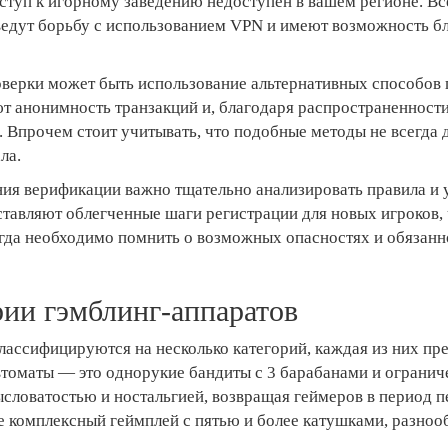
ступ к игорному заведению недоступен в вашем регионе. Вс
едут борьбу с использованием VPN и имеют возможность бл
верки может быть использование альтернативных способов п
т анонимность транзакций и, благодаря распространенности
 Впрочем стоит учитывать, что подобные методы не всегда 
ла.
ия верификации важно тщательно анализировать правила и у
авляют облегченные шаги регистрации для новых игроков, 
егда необходимо помнить о возможных опасностях и обязан
рии гэмблинг-аппаратов
лассифицируются на несколько категорий, каждая из них пр
втоматы — это однорукие бандиты с 3 барабанами и ограни
ловатостью и ностальгией, возвращая геймеров в период пе
 комплексный геймплей с пятью и более катушками, разно