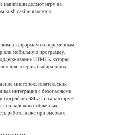
а навигации делают игру на
м kush casino является
орским платформам и современным
ер или мобильную программу,
 поддерживание HTML5, которая
венно для юзеров, выбирающих
ждение многопользовательских
одима интеграция с безопасными
иптографию SSL, что гарантирует
ует на надежных облачных
сть работы даже при высоких
трукция