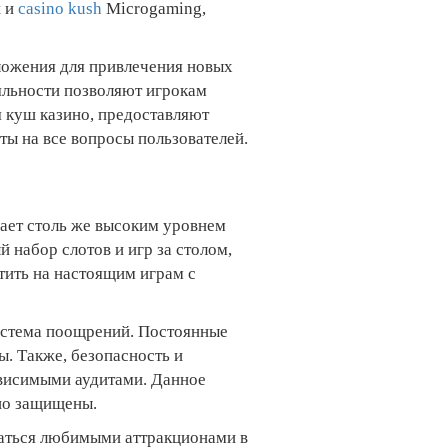
t и
сasino kush
Microgaming,
ложения для привлечения новых
яльности позволяют игрокам
 куш казино, предоставляют
ы на все вопросы пользователей.
дает столь же высоким уровнем
 набор слотов и игр за столом,
тить на настоящим играм с
система поощрений. Постоянные
. Также, безопасность и
висимыми аудитами. Данное
жно защищены.
ищаться любимыми аттракционами в