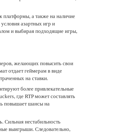
ж платформы, а также на наличие
 условия азартных игр и
лом и выбирая подходящие игры,
ймеров, желающих повысить свои
мат отдает геймерам в виде
траченных на ставки.
антируют более привлекательные
uckers, где RTP может составлять
шь повышает шансы на
ь. Сильная нестабильность
мные выигрыши. Следовательно,