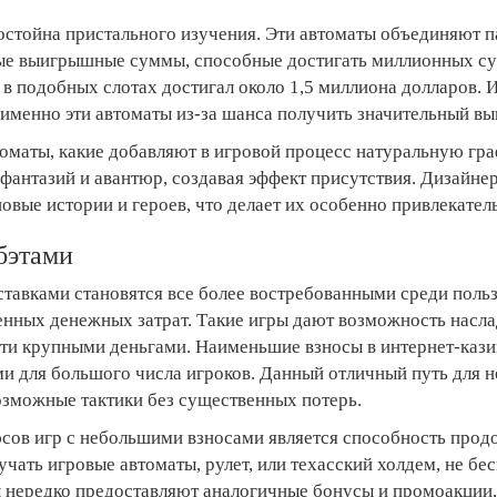
стойна пристального изучения. Эти автоматы объединяют п
ные выигрышные суммы, способные достигать миллионных сум
в подобных слотах достигал около 1,5 миллиона долларов. 
именно эти автоматы из-за шанса получить значительный в
оматы, какие добавляют в игровой процесс натуральную гр
фантазий и авантюр, создавая эффект присутствия. Дизайн
овые истории и героев, что делает их особенно привлекате
бэтами
тавками становятся все более востребованными среди поль
венных денежных затрат. Такие игры дают возможность насл
сти крупными деньгами. Наименьшие взносы в интернет-кази
ми для большого числа игроков. Данный отличный путь для н
озможные тактики без существенных потерь.
юсов игр с небольшими взносами является способность прод
чать игровые автоматы, рулет, или техасский холдем, не бес
ы нередко предоставляют аналогичные бонусы и промоакции,