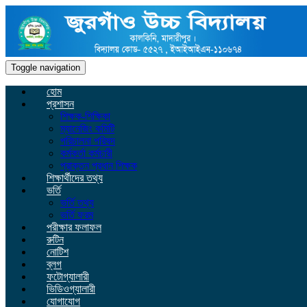
Toggle navigation
হোম
প্রশাসন
শিক্ষক-শিক্ষিকা
ম্যানেজিং কমিটি
পরিচালনা পরিষদ
কর্মকর্তা কর্মচারী
প্রাক্তন প্রধান শিক্ষক
শিক্ষার্থীদের তথ্য
ভর্তি
ভর্তি তথ্য
ভর্তি ফরম
পরীক্ষার ফলাফল
রুটিন
নোটিশ
ব্লগ
ফটোগ্যালারী
ভিডিওগ্যালারী
যোগাযোগ