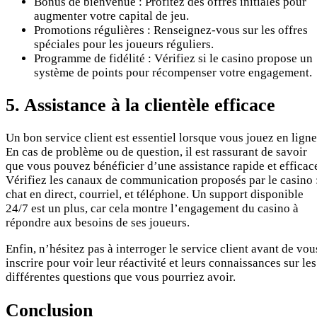
Bonus de bienvenue : Profitez des offres initiales pour
augmenter votre capital de jeu.
Promotions régulières : Renseignez-vous sur les offres
spéciales pour les joueurs réguliers.
Programme de fidélité : Vérifiez si le casino propose un
système de points pour récompenser votre engagement.
5. Assistance à la clientèle efficace
Un bon service client est essentiel lorsque vous jouez en ligne
En cas de problème ou de question, il est rassurant de savoir
que vous pouvez bénéficier d’une assistance rapide et efficac
Vérifiez les canaux de communication proposés par le casino 
chat en direct, courriel, et téléphone. Un support disponible
24/7 est un plus, car cela montre l’engagement du casino à
répondre aux besoins de ses joueurs.
Enfin, n’hésitez pas à interroger le service client avant de vou
inscrire pour voir leur réactivité et leurs connaissances sur les
différentes questions que vous pourriez avoir.
Conclusion