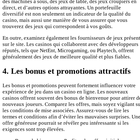
des machines à sous, des jeux de table, des jeux croupiers en
direct, et d’autres options attrayantes. Un portefeuille
diversifié est non seulement un indicateur de la qualité du
casino, mais aussi une manière de vous assurer que vous
trouverez des jeux qui correspondent à vos goûts.
En outre, examinez également les fournisseurs de jeux présen
sur le site. Les casinos qui collaborent avec des développeurs
réputés, tels que NetEnt, Microgaming, ou Playtech, offrent
généralement des jeux de meilleure qualité et plus fiables.
4. Les bonus et promotions attractifs
Les bonus et promotions peuvent fortement influencer votre
expérience de jeu dans un casino en ligne. Les nouveaux
casinos offrent souvent des bonus de bienvenue pour attirer d
nouveaux joueurs. Comparez les offres, mais soyez vigilant s
les conditions de mise associées. Assurez-vous de lire les
termes et conditions afin d’éviter les mauvaises surprises. Un
offre généreuse pourrait se révéler peu intéressante si les
exigences sont trop élevées.