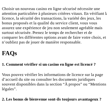
Choisir un nouveau casino en ligne sécurisé nécessite une
attention particulière à plusieurs critères vitaux. En vérifiant l
licence, la sécurité des transactions, la variété des jeux, les
bonus proposés et la qualité du service client, vous vous
assurez une expérience de jeu non seulement agréable mais
surtout sécurisée. Prenez le temps de rechercher et de
comparer les différentes options avant de faire votre choix, et
n’oubliez pas de jouer de manière responsable.
FAQs
1. Comment vérifier si un casino en ligne est licencé ?
Vous pouvez vérifier les informations de licence sur la page
d’accueil du site ou consulter les documents juridiques
souvent disponibles dans la section “À propos” ou “Mentions
légales”.
2. Les bonus de bienvenue sont-ils toujours avantageux ?