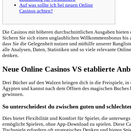
Auf was sollte ich bei neuen Online
Casinos achten?
Die Casinos mit höheren durchschnittlichen Ausgaben biete
Sichern Sie sich einen unglaublichen Willkommensbonus bis z
dass Sie die Gelegenheit nutzen und mithilfe unserer Ranglis
alle Analysen, Daten, Statistiken und so viele relevante Onli
denken.
Neue Online Casinos VS etablierte Anb
Drei Bücher auf den Walzen bringen dich in die Freispiele, in
Ägypten und kannst nach dem Öffnen des magischen Buches be
gewinnen.
So unterscheidest du zwischen guten und schlecht
Dies bietet Flexibilität und Komfort für Spieler, die unterw
ermöglicht Spielern, ohne App-Download zu spielen. Diese Cas
Tischspiele erfordern oft strategisches Denken und bieten Spi