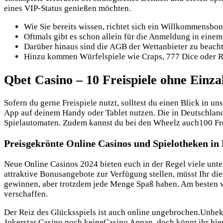
eines VIP-Status genießen möchten.
Wie Sie bereits wissen, richtet sich ein Willkommensbon
Oftmals gibt es schon allein für die Anmeldung in einem
Darüber hinaus sind die AGB der Wettanbieter zu beacht
Hinzu kommen Würfelspiele wie Craps, 777 Dice oder R
Qbet Casino – 10 Freispiele ohne Einz
Sofern du gerne Freispiele nutzt, solltest du einen Blick in 
App auf deinem Handy oder Tablet nutzen. Die in Deutschland 
Spielautomaten. Zudem kannst du bei den Wheelz auch100 Frei
Preisgekrönte Online Casinos und Spielotheken in
Neue Online Casinos 2024 bieten euch in der Regel viele un
attraktive Bonusangebote zur Verfügung stellen, müsst Ihr di
gewinnen, aber trotzdem jede Menge Spaß haben. Am besten we
verschaffen.
Der Reiz des Glücksspiels ist auch online ungebrochen.Unbek
Jokerstar Casino noch keineCasino Appan, doch könnt ihr hie