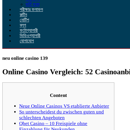
ভর্তি ফরম
পরীক্ষার ফলাফল
রুটিন
নোটিশ
ব্লগ
ফটোগ্যালারী
ভিডিওগ্যালারী
যোগাযোগ
neu online casino 139
Online Casino Vergleich: 52 Casinoanbi
Content
Neue Online Casinos VS etablierte Anbieter
So unterscheidest du zwischen guten und
schlechten Angeboten
Qbet Casino – 10 Freispiele ohne
Einzahlung für Neukunden