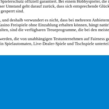
 Spielerschutz offiziell garantiert. Bei einem Hobbyspieler, d
eser Umstand geht darauf zurück, dass sich entsprechende Glüc
gesperrt sind.
gt, und deshalb verwundert es nicht, dass bei mehreren Anbiete
Casino Freispiele ohne Einzahlung erhalten können, hängt natür
halten, sind die verfügbaren Treueprogramme, die bei den mei
n werden, die von unabhängigen Testunternehmen auf Fairness 
 Spielautomaten, Live-Dealer-Spiele und Tischspiele unterteilt.