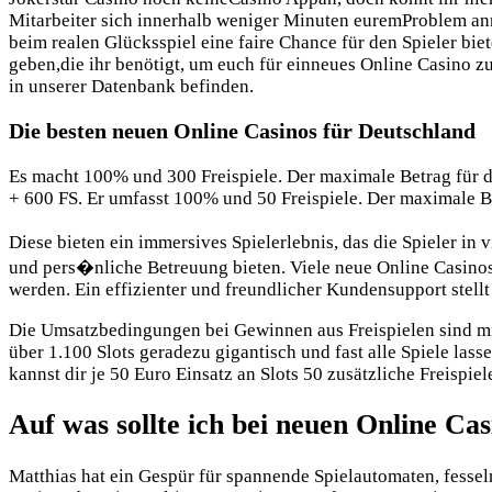
Mitarbeiter sich innerhalb weniger Minuten euremProblem ann
beim realen Glücksspiel eine faire Chance für den Spieler b
geben,die ihr benötigt, um euch für einneues Online Casino zu
in unserer Datenbank befinden.
Die besten neuen Online Casinos für Deutschland
Es macht 100% und 300 Freispiele. Der maximale Betrag für
+ 600 FS. Er umfasst 100% und 50 Freispiele. Der maximale B
Diese bieten ein immersives Spielerlebnis, das die Spieler in
und pers�nliche Betreuung bieten. Viele neue Online Casino
werden. Ein effizienter und freundlicher Kundensupport stellt
Die Umsatzbedingungen bei Gewinnen aus Freispielen sind mit
über 1.100 Slots geradezu gigantisch und fast alle Spiele la
kannst dir je 50 Euro Einsatz an Slots 50 zusätzliche Freispiel
Auf was sollte ich bei neuen Online Ca
Matthias hat ein Gespür für spannende Spielautomaten, fessel