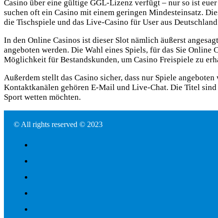
Casino über eine gültige GGL-Lizenz verfügt – nur so ist euer
suchen oft ein Casino mit einem geringen Mindesteinsatz. Di
die Tischspiele und das Live-Casino für User aus Deutschland 
In den Online Casinos ist dieser Slot nämlich äußerst angesa
angeboten werden. Die Wahl eines Spiels, für das Sie Online 
Möglichkeit für Bestandskunden, um Casino Freispiele zu er
Außerdem stellt das Casino sicher, dass nur Spiele angebote
Kontaktkanälen gehören E-Mail und Live-Chat. Die Titel sind in
Sport wetten möchten.
© All rights reserved © 2023