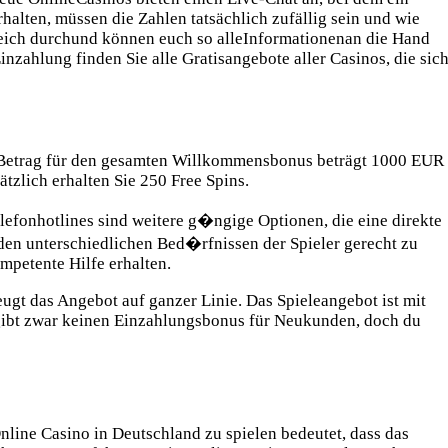
alten, müssen die Zahlen tatsächlich zufällig sein und wie
gleich durchund können euch so alleInformationenan die Hand
nzahlung finden Sie alle Gratisangebote aller Casinos, die sic
 Betrag für den gesamten Willkommensbonus beträgt 1000 EUR
zlich erhalten Sie 250 Free Spins.
elefonhotlines sind weitere g�ngige Optionen, die eine direkte
en unterschiedlichen Bed�rfnissen der Spieler gerecht zu
mpetente Hilfe erhalten.
gt das Angebot auf ganzer Linie. Das Spieleangebot ist mit
s gibt zwar keinen Einzahlungsbonus für Neukunden, doch du
nline Casino in Deutschland zu spielen bedeutet, dass das