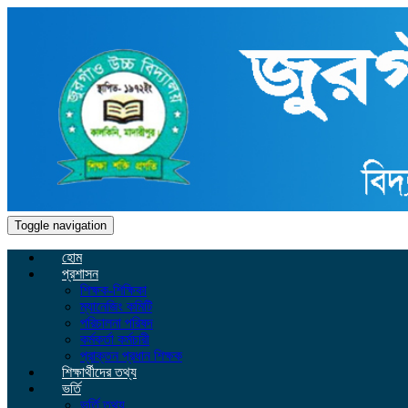
Toggle navigation
হোম
প্রশাসন
শিক্ষক-শিক্ষিকা
ম্যানেজিং কমিটি
পরিচালনা পরিষদ
কর্মকর্তা কর্মচারী
প্রাক্তন প্রধান শিক্ষক
শিক্ষার্থীদের তথ্য
ভর্তি
ভর্তি তথ্য