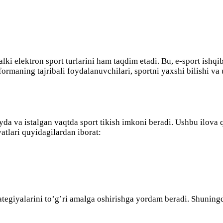
lki elektron sport turlarini ham taqdim etadi. Bu, e-sport ishqib
tformaning tajribali foydalanuvchilari, sportni yaxshi bilishi va
da va istalgan vaqtda sport tikish imkoni beradi. Ushbu ilova q
atlari quyidagilardan iborat:
trategiyalarini to’g’ri amalga oshirishga yordam beradi. Shuning