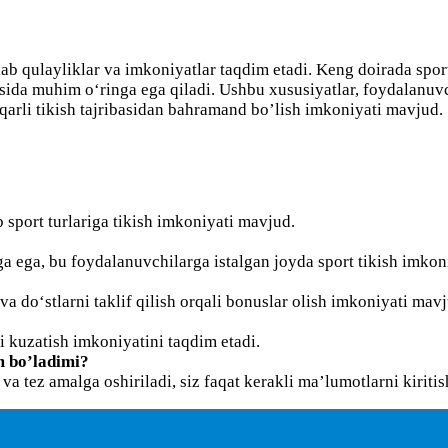
 qulayliklar va imkoniyatlar taqdim etadi. Keng doirada sport tu
sida muhim o‘ringa ega qiladi. Ushbu xususiyatlar, foydalanuvc
qarli tikish tajribasidan bahramand bo’lish imkoniyati mavjud.
?
 sport turlariga tikish imkoniyati mavjud.
a ega, bu foydalanuvchilarga istalgan joyda sport tikish imkoni
 do‘stlarni taklif qilish orqali bonuslar olish imkoniyati mavj
ni kuzatish imkoniyatini taqdim etadi.
m bo’ladimi?
a tez amalga oshiriladi, siz faqat kerakli ma’lumotlarni kiritis