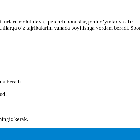
rlari, mobil ilova, qiziqarli bonuslar, jonli o’yinlar va efir
hilarga o’z tajribalarini yanada boyitishga yordam beradi. Spo
ni beradi.
ud.
hingiz kerak.