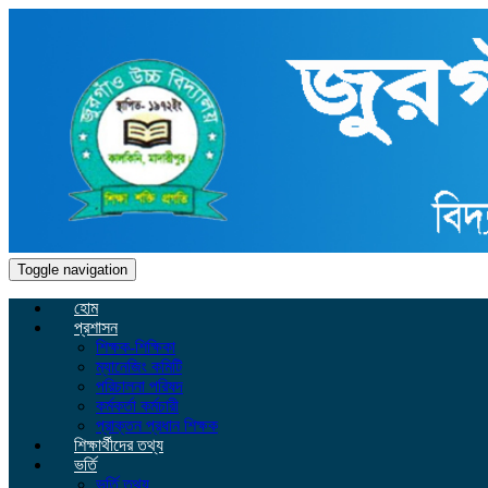
Toggle navigation
হোম
প্রশাসন
শিক্ষক-শিক্ষিকা
ম্যানেজিং কমিটি
পরিচালনা পরিষদ
কর্মকর্তা কর্মচারী
প্রাক্তন প্রধান শিক্ষক
শিক্ষার্থীদের তথ্য
ভর্তি
ভর্তি তথ্য