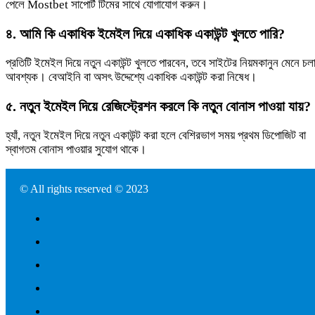
পেলে Mostbet সাপোর্ট টিমের সাথে যোগাযোগ করুন।
৪. আমি কি একাধিক ইমেইল দিয়ে একাধিক একাউন্ট খুলতে পারি?
প্রতিটি ইমেইল দিয়ে নতুন একাউন্ট খুলতে পারবেন, তবে সাইটের নিয়মকানুন মেনে চল
আবশ্যক। বেআইনি বা অসৎ উদ্দেশ্যে একাধিক একাউন্ট করা নিষেধ।
৫. নতুন ইমেইল দিয়ে রেজিস্ট্রেশন করলে কি নতুন বোনাস পাওয়া যায়?
হ্যাঁ, নতুন ইমেইল দিয়ে নতুন একাউন্ট করা হলে বেশিরভাগ সময় প্রথম ডিপোজিট বা
স্বাগতম বোনাস পাওয়ার সুযোগ থাকে।
© All rights reserved © 2023