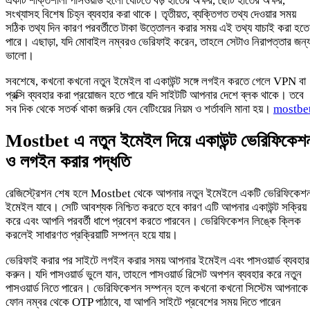
একটি শক্তিশালী পাসওয়ার্ড হলো যেটিতে বড় হাতের অক্ষর, ছোট হাতের অক্ষর,
সংখ্যাসহ বিশেষ চিহ্ন ব্যবহার করা থাকে। তৃতীয়ত, ব্যক্তিগত তথ্য দেওয়ার সময়
সঠিক তথ্য দিন কারণ পরবর্তীতে টাকা উত্তোলন করার সময় এই তথ্য যাচাই করা হতে
পারে। এছাড়া, যদি মোবাইল নম্বরও ভেরিফাই করেন, তাহলে সেটাও নিরাপত্তার জন্
ভালো।
সবশেষে, কখনো কখনো নতুন ইমেইল বা একাউন্ট সঙ্গে লগইন করতে গেলে VPN বা
প্রক্সি ব্যবহার করা প্রয়োজন হতে পারে যদি সাইটটি আপনার দেশে ব্লক থাকে। তবে
সব দিক থেকে সতর্ক থাকা জরুরি যেন বেটিংয়ের নিয়ম ও শর্তাবলি মানা হয়।
mostbe
Mostbet এ নতুন ইমেইল দিয়ে একাউন্ট ভেরিফিকেশ
ও লগইন করার পদ্ধতি
রেজিস্ট্রেশন শেষ হলে Mostbet থেকে আপনার নতুন ইমেইলে একটি ভেরিফিকেশ
ইমেইল যাবে। সেটি আবশ্যক নিশ্চিত করতে হবে কারণ এটি আপনার একাউন্ট সক্রিয়
করে এবং আপনি পরবর্তী ধাপে প্রবেশ করতে পারবেন। ভেরিফিকেশন লিঙ্কে ক্লিক
করলেই সাধারণত প্রক্রিয়াটি সম্পন্ন হয়ে যায়।
ভেরিফাই করার পর সাইটে লগইন করার সময় আপনার ইমেইল এবং পাসওয়ার্ড ব্যবহার
করুন। যদি পাসওয়ার্ড ভুলে যান, তাহলে পাসওয়ার্ড রিসেট অপশন ব্যবহার করে নতুন
পাসওয়ার্ড নিতে পারেন। ভেরিফিকেশন সম্পন্ন হলে কখনো কখনো সিস্টেম আপনাকে
ফোন নম্বর থেকে OTP পাঠাবে, যা আপনি সাইটে প্রবেশের সময় দিতে পারেন