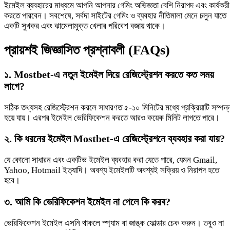
ইমেইল ব্যবহারের মাধ্যমে আপনি আপনার গেমিং অভিজ্ঞতা বেশি নিরাপদ এবং কার্যকরী
করতে পারবেন। সবশেষে, সর্বদা সাইটের গেমিং ও ব্যবহার নীতিমালা মেনে চলুন যাতে
একটি সুখকর এবং ঝামেলামুক্ত খেলার পরিবেশ বজায় থাকে।
প্রায়শই জিজ্ঞাসিত প্রশ্নাবলী (FAQs)
১. Mostbet-এ নতুন ইমেইল দিয়ে রেজিস্ট্রেশন করতে কত সময়
লাগে?
সঠিক তথ্যসহ রেজিস্ট্রেশন করলে সাধারণত ৫-১০ মিনিটের মধ্যে প্রক্রিয়াটি সম্পন্
হয়ে যায়। এরপর ইমেইল ভেরিফিকেশন করতে আরও কয়েক মিনিট লাগতে পারে।
২. কি ধরনের ইমেইল Mostbet-এ রেজিস্ট্রেশনে ব্যবহার করা যায়?
যে কোনো সাধারন এবং একটিভ ইমেইল ব্যবহার করা যেতে পারে, যেমন Gmail,
Yahoo, Hotmail ইত্যাদি। অবশ্য ইমেইলটি অবশ্যই সক্রিয় ও নিরাপদ হতে
হবে।
৩. আমি কি ভেরিফিকেশন ইমেইল না পেলে কি করব?
ভেরিফিকেশন ইমেইল এসনি থাকলে স্প্যাম বা জাঙ্ক ফোল্ডার চেক করুন। তবুও না