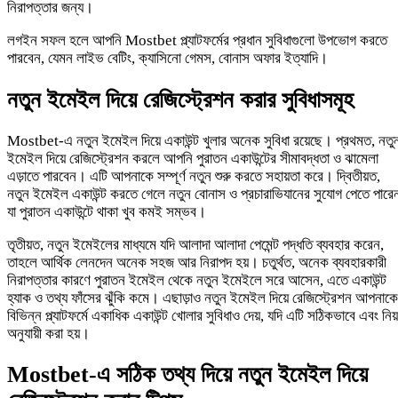
নিরাপত্তার জন্য।
লগইন সফল হলে আপনি Mostbet প্ল্যাটফর্মের প্রধান সুবিধাগুলো উপভোগ করতে
পারবেন, যেমন লাইভ বেটিং, ক্যাসিনো গেমস, বোনাস অফার ইত্যাদি।
নতুন ইমেইল দিয়ে রেজিস্ট্রেশন করার সুবিধাসমূহ
Mostbet-এ নতুন ইমেইল দিয়ে একাউন্ট খুলার অনেক সুবিধা রয়েছে। প্রথমত, নতু
ইমেইল দিয়ে রেজিস্ট্রেশন করলে আপনি পুরাতন একাউন্টের সীমাবদ্ধতা ও ঝামেলা
এড়াতে পারবেন। এটি আপনাকে সম্পূর্ণ নতুন শুরু করতে সহায়তা করে। দ্বিতীয়ত,
নতুন ইমেইল একাউন্ট করতে গেলে নতুন বোনাস ও প্রচারাভিযানের সুযোগ পেতে পারে
যা পুরাতন একাউন্টে থাকা খুব কমই সম্ভব।
তৃতীয়ত, নতুন ইমেইলের মাধ্যমে যদি আলাদা আলাদা পেমেন্ট পদ্ধতি ব্যবহার করেন,
তাহলে আর্থিক লেনদেন অনেক সহজ আর নিরাপদ হয়। চতুর্থত, অনেক ব্যবহারকারী
নিরাপত্তার কারণে পুরাতন ইমেইল থেকে নতুন ইমেইলে সরে আসেন, এতে একাউন্ট
হ্যাক ও তথ্য ফাঁসের ঝুঁকি কমে। এছাড়াও নতুন ইমেইল দিয়ে রেজিস্ট্রেশন আপনাকে
বিভিন্ন প্ল্যাটফর্মে একাধিক একাউন্ট খোলার সুবিধাও দেয়, যদি এটি সঠিকভাবে এবং নিয
অনুযায়ী করা হয়।
Mostbet-এ সঠিক তথ্য দিয়ে নতুন ইমেইল দিয়ে