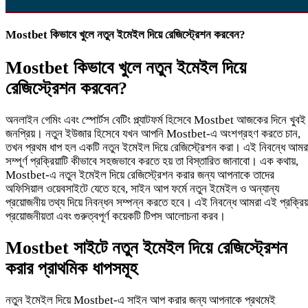
Mostbet কিভাবে খুলে নতুন ইমেইল দিয়ে রেজিস্ট্রেশন করবেন?
Mostbet কিভাবে খুলে নতুন ইমেইল দিয়ে
রেজিস্ট্রেশন করবেন?
অনলাইন গেমিং এবং স্পোর্টস বেটিং প্ল্যাটফর্ম হিসেবে Mostbet আজকের দিনে খুবই
জনপ্রিয়। নতুন ইউজার হিসেবে যখন আপনি Mostbet-এ অংশগ্রহণ করতে চান,
তখন প্রথম ধাপ হল একটি নতুন ইমেইল দিয়ে রেজিস্ট্রেশন করা। এই নিবন্ধে আমর
সম্পূর্ণ প্রক্রিয়াটি কীভাবে সহজভাবে করতে হয় তা বিস্তারিত জানাবো। এক কথায়,
Mostbet-এ নতুন ইমেইল দিয়ে রেজিস্ট্রেশন করার জন্য আপনাকে তাদের
অফিসিয়াল ওয়েবসাইটে যেতে হবে, সাইন আপ ফর্মে নতুন ইমেইল ও অন্যান্য
প্রয়োজনীয় তথ্য দিয়ে নিবন্ধন সম্পন্ন করতে হবে। এই নিবন্ধে আমরা এই প্রক্রিয়
প্রয়োজনীয়তা এবং গুরুত্বপূর্ণ কয়েকটি টিপস আলোচনা করব।
Mostbet সাইটে নতুন ইমেইল দিয়ে রেজিস্ট্রেশন
করার প্রাথমিক ধাপসমূহ
নতুন ইমেইল দিয়ে Mostbet-এ সাইন আপ করার জন্য আপনাকে প্রথমেই