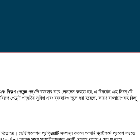
 বিকল্প পেমেন্ট পদ্ধতি ব্যবহার করে লেনদেন করতে হয়, এ বিষয়েই এই নিবন্ধটি
ল্প পেমেন্ট পদ্ধতির সুবিধা এবং ব্যবহারও তুলে ধরা হয়েছে, কারণ বাংলাদেশসহ কিছু
ে হয়। ভেরিফিকেশন প্রক্রিয়াটি সম্পন্ন করলে আপনি প্ল্যাটফর্মে প্রবেশ করতে
। Mostbet অনেক সময় স্বয়ংক্রিয়ভাবে একটি বোনাস অফারও দেয় যা নতুন