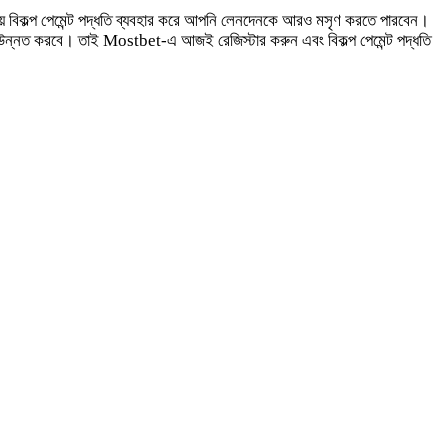
িয়ে বিকল্প পেমেন্ট পদ্ধতি ব্যবহার করে আপনি লেনদেনকে আরও মসৃণ করতে পারবেন।
রও উন্নত করবে। তাই Mostbet-এ আজই রেজিস্টার করুন এবং বিকল্প পেমেন্ট পদ্ধতি