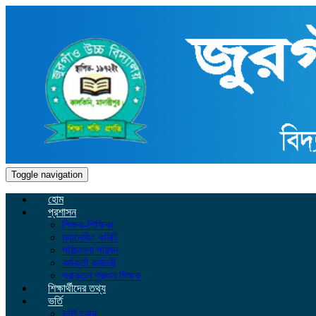
Toggle navigation
হোম
প্রশাসন
শিক্ষক-শিক্ষিকা
ম্যানেজিং কমিটি
পরিচালনা পরিষদ
কর্মকর্তা কর্মচারী
প্রাক্তন প্রধান শিক্ষক
শিক্ষার্থীদের তথ্য
ভর্তি
ভর্তি তথ্য