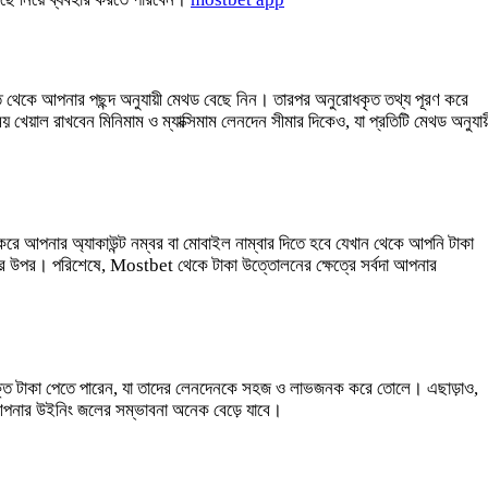
ি থেকে আপনার পছন্দ অনুযায়ী মেথড বেছে নিন। তারপর অনুরোধকৃত তথ্য পূরণ করে
ময় খেয়াল রাখবেন মিনিমাম ও ম্যাক্সিমাম লেনদেন সীমার দিকেও, যা প্রতিটি মেথড অনুযায়
করে আপনার অ্যাকাউন্ট নম্বর বা মোবাইল নাম্বার দিতে হবে যেখান থেকে আপনি টাকা
ওয়ের উপর। পরিশেষে, Mostbet থেকে টাকা উত্তোলনের ক্ষেত্রে সর্বদা আপনার
িরিক্ত টাকা পেতে পারেন, যা তাদের লেনদেনকে সহজ ও লাভজনক করে তোলে। এছাড়াও,
ে আপনার উইনিং জলের সম্ভাবনা অনেক বেড়ে যাবে।