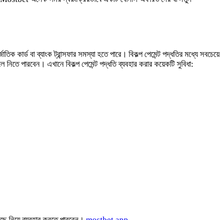
কার্ড বা ব্যাংক ট্রান্সফার সমস্যা হতে পারে। বিকল্প পেমেন্ট পদ্ধতির মধ্যে সবচেয়ে
নিতে পারবেন। এখানে বিকল্প পেমেন্ট পদ্ধতি ব্যবহার করার কয়েকটি সুবিধা:
েছে নিয়ে ব্যবহার করতে পারবেন।
mostbet app