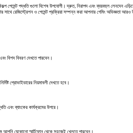
কল্প পেমেন্ট পদ্ধতি গুলো বিশেষ উপযোগী। দ্রুত, নিরাপদ এবং ব্যয়বহুল লেনদেন এড়
র সাথে রেজিস্ট্রেশন ও পেমেন্ট প্রক্রিয়া সম্পন্ন করা আপনার গেমিং অভিজ্ঞতা আ
া এবং বিশদ বিবরণ দেখতে পারবেন।
 নির্দিষ্ট প্রোভাইডারের নিয়মাবলী দেখতে হবে।
দ্ধতি এবং ব্যাংকের কার্যক্রমের উপরে।
্যমে আপনি যেকোনো স্মার্টফোন থেকে সহজেই খেলতে পারবেন।