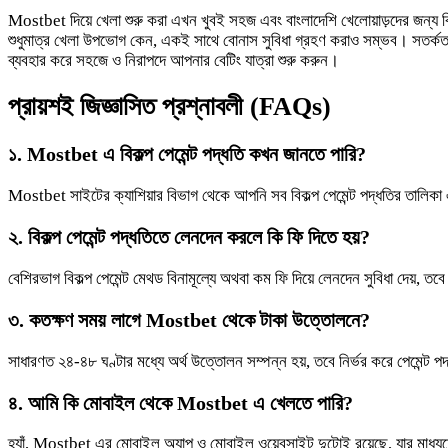
Mostbet দিয়ে খেলা শুরু করা এখন খুবই সহজ এবং বাংলাদেশি খেলোয়াড়দের জন্য বি
শুধুমাত্র খেলা উপভোগ কেন, একই সাথে বোনাস সুবিধা গ্রহণ করাও সম্ভব। সতর্কতা
ব্যবহার করে সহজে ও নিরাপদে আপনার বেটিং যাত্রা শুরু করুন।
প্রায়শই জিজ্ঞাসিত প্রশ্নাবলী (FAQs)
১. Mostbet এ বিকল্প পেমেন্ট পদ্ধতি কখন জানতে পারি?
Mostbet সাইটের ক্যাশিয়ার বিভাগ থেকে আপনি সব বিকল্প পেমেন্ট পদ্ধতির তালিক
২. বিকল্প পেমেন্ট পদ্ধতিতে লেনদেন করলে কি ফি দিতে হয়?
বেশিরভাগ বিকল্প পেমেন্ট মেথড বিনামূল্যে অথবা কম ফি দিয়ে লেনদেন সুবিধা দেয়, তবে
৩. কতক্ষণ সময় লাগে Mostbet থেকে টাকা উত্তোলনে?
সাধারণত ২৪-৪৮ ঘণ্টার মধ্যে অর্থ উত্তোলন সম্পন্ন হয়, তবে নির্ভর করে পেমেন্ট প
৪. আমি কি মোবাইল থেকে Mostbet এ খেলতে পারি?
হ্যাঁ, Mostbet এর মোবাইল অ্যাপ ও মোবাইল ওয়েবসাইট দুটোই রয়েছে, যার মাধ