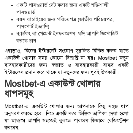
একটি পাসওয়ার্ড সেট করার জন্য একটি শক্তিশালী
পাসওয়ার্ড
বয়স যাচাইয়ের জন্য পরিচয়পত্র (জাতীয় পরিচয়পত্র,
পাসপোর্ট ইত্যাদি)
ব্যাংকিং বা পেমেন্ট ইনফরমেশন, যদি আপনি ডিপোজিট
করতে চান
এছাড়াও, নিজের ইন্টারনেট সংযোগ সুরক্ষিত নিশ্চিত করুন যাতে
একাউন্ট খোলার সময় কোনো বিভ্রান্তি না হয়। Mostbet নতুন
ব্যবহারকারীদের জন্য স্বজ্ঞাত ও ব্যবহারকারী বান্ধব একটি
ইন্টারফেস প্রদান করে থাকে যা নতুনদের জন্য খুবই উপকারী।
Mostbet-এ একাউন্ট খোলার
ধাপসমূহ
Mostbet-এ একাউন্ট খোলার জন্য আপনাকে কিছু সহজ ধাপ
অনুসরণ করতে হবে। নিচে একটি নম্বর ভিত্তিক তালিকা দেয়া হলো
যা মাধ্যমে আপনি সহজেই বুঝতে পারবেন কিভাবে রেজিস্ট্রেশন
করবেন: