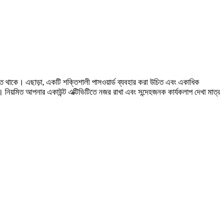
িত থাকে। এছাড়া, একটি শক্তিশালী পাসওয়ার্ড ব্যবহার করা উচিত এবং একাধিক
়। নিয়মিত আপনার একাউন্ট এক্টিভিটিতে নজর রাখা এবং সন্দেহজনক কার্যকলাপ দেখা মাত্