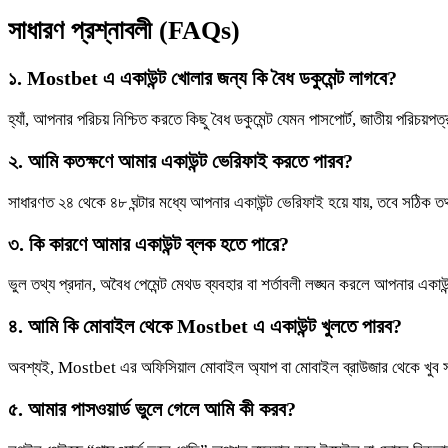
সাধারণ প্রশ্নাবলী (FAQs)
১. Mostbet এ একাউন্ট খোলার জন্য কি বৈধ ডকুমেন্ট লাগবে?
হ্যাঁ, আপনার পরিচয় নিশ্চিত করতে কিছু বৈধ ডকুমেন্ট যেমন পাসপোর্ট, জাতীয় পরিচয়প
২. আমি কতক্ষণে আমার একাউন্ট ভেরিফাই করতে পারব?
সাধারণত ২৪ থেকে ৪৮ ঘন্টার মধ্যে আপনার একাউন্ট ভেরিফাই হয়ে যায়, তবে সঠিক
৩. কি কারণে আমার একাউন্ট ব্লক হতে পারে?
ভুল তথ্য প্রদান, অবৈধ পেমেন্ট মেথড ব্যবহার বা শর্তাবলী লঙ্ঘন করলে আপনার একাউ
৪. আমি কি মোবাইল থেকে Mostbet এ একাউন্ট খুলতে পারব?
অবশ্যই, Mostbet এর অফিসিয়াল মোবাইল অ্যাপ বা মোবাইল ব্রাউজার থেকে খুব 
৫. আমার পাসওয়ার্ড ভুলে গেলে আমি কী করব?