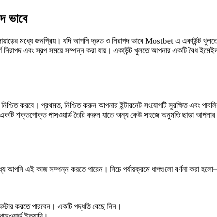
পদ ভাবে
 খেলোয়াড়ের মধ্যে জনপ্রিয়। যদি আপনি দ্রুত ও নিরাপদ ভাবে Mostbet এ একাউন্ট
ণ নিরাপদ এবং স্বল্প সময়ে সম্পন্ন করা যায়। একাউন্ট খুলতে আপনার একটি বৈধ ইমেই
 নিশ্চিত করবে। প্রথমত, নিশ্চিত করুন আপনার ইন্টারনেট সংযোগটি সুরক্ষিত এবং পাব
, একটি শক্তপোক্ত পাসওয়ার্ড তৈরি করুন যাতে অন্য কেউ সহজে অনুমতি ছাড়া আপনা
্যে আপনি এই কাজ সম্পন্ন করতে পারেন। নিচে পর্যায়ক্রমে ধাপগুলো বর্ণনা করা হল
েজিস্টার করতে পারবেন। একটি পদ্ধতি বেছে নিন।
াসওয়ার্ড ইত্যাদি।