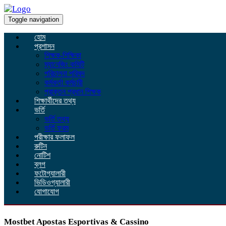
Toggle navigation
হোম
প্রশাসন
শিক্ষক-শিক্ষিকা
ম্যানেজিং কমিটি
পরিচালনা পরিষদ
কর্মকর্তা কর্মচারী
প্রাক্তন প্রধান শিক্ষক
শিক্ষার্থীদের তথ্য
ভর্তি
ভর্তি তথ্য
ভর্তি ফরম
পরীক্ষার ফলাফল
রুটিন
নোটিশ
ব্লগ
ফটোগ্যালারী
ভিডিওগ্যালারী
যোগাযোগ
Mostbet Apostas Esportivas & Cassino