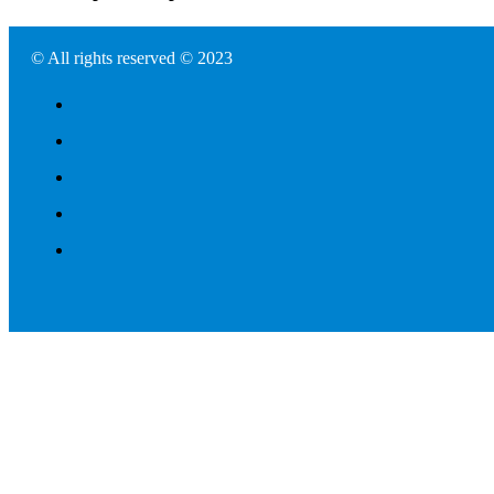
© All rights reserved © 2023