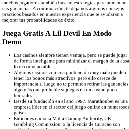
muchos jugadores también buscan estrategias para aumentar
sus ganancias. A continuación, te dejamos algunos consejos
prácticos basados en nuestra experiencia que te ayudarán a
mejorar tus probabilidades de éxito.
Juega Gratis A Lil Devil En Modo
Demo
Los casinos siempre tienen ventaja, pero se puede jugar
de forma inteligente para minimizar el margen de la cas
lo máximo posible.
Algunos casinos con una puntuación muy mala pueden
tener los bonos más atractivos, pero ello carece de
importancia si luego no te permiten retirar las ganancias
algo más que probable si juegas en un casino poco
honrado.
Desde su fundación en el año 1997, Marathonbet es una
empresa líder en el sector del juego online en numeroso
países.
Entidades como la Malta Gaming Authority, UK
Gambling Commission, o la licencia de Curaçao son