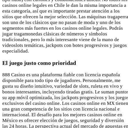
casinos online legales en Chile le dan la misma importancia a
esta categoría, así que es importante prestar atención a los
sitios que ofrecen la mejor selección. Las máquinas tragaperr
son uno de los clásicos que no pasan de moda y uno de los
segmentos más fuertes en los casinos online legales. Podrás
jugar tragamonedas clásicas de números y símbolos
tradicionales, pero lo más interesante viene de la mano de
videoslots temáticas, jackpots con botes progresivos y juegos
especialidad.
El juego justo como prioridad
888 Casino es una plataforma fiable con licencia española
disponible para todo tipo de jugadores. Personalmente, me
gusta su diseño intuitivo, variedad de slots, ruleta en vivo y
bonos interesantes, incluyendo tiradas gratis. Le suman punto
su app móvil optimizada, los jackpots progresivos y los juego
exclusivos del casino online. Los casinos online en MX tiene
una gran competencia de los sitios con licencia nacional e
internacional. El desafío para los mejores casinos online en
México es ofrecer elección de juegos, seguridad y diversión
las 24 horas. La perspectiva actual del mercado de apuestas e