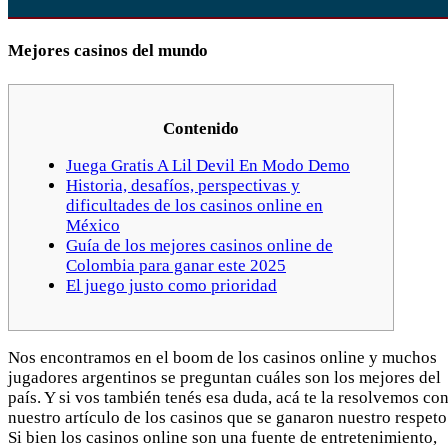
Mejores casinos del mundo
Contenido
Juega Gratis A Lil Devil En Modo Demo
Historia, desafíos, perspectivas y
dificultades de los casinos online en
México
Guía de los mejores casinos online de
Colombia para ganar este 2025
El juego justo como prioridad
Nos encontramos en el boom de los casinos online y muchos
jugadores argentinos se preguntan cuáles son los mejores del
país. Y si vos también tenés esa duda, acá te la resolvemos co
nuestro artículo de los casinos que se ganaron nuestro respeto
Si bien los casinos online son una fuente de entretenimiento,