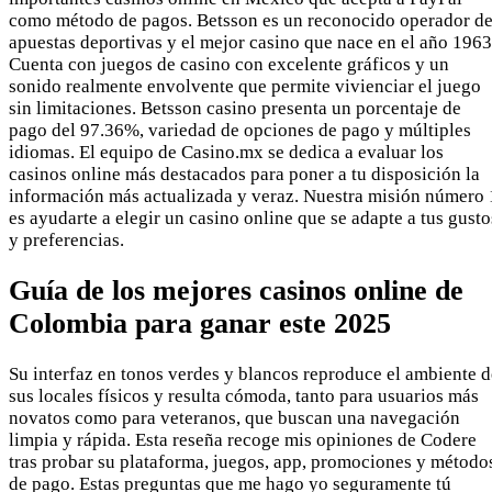
como método de pagos. Betsson es un reconocido operador d
apuestas deportivas y el mejor casino que nace en el año 1963
Cuenta con juegos de casino con excelente gráficos y un
sonido realmente envolvente que permite vivienciar el juego
sin limitaciones. Betsson casino presenta un porcentaje de
pago del 97.36%, variedad de opciones de pago y múltiples
idiomas. El equipo de Casino.mx se dedica a evaluar los
casinos online más destacados para poner a tu disposición la
información más actualizada y veraz. Nuestra misión número 
es ayudarte a elegir un casino online que se adapte a tus gusto
y preferencias.
Guía de los mejores casinos online de
Colombia para ganar este 2025
Su interfaz en tonos verdes y blancos reproduce el ambiente d
sus locales físicos y resulta cómoda, tanto para usuarios más
novatos como para veteranos, que buscan una navegación
limpia y rápida. Esta reseña recoge mis opiniones de Codere
tras probar su plataforma, juegos, app, promociones y método
de pago. Estas preguntas que me hago yo seguramente tú