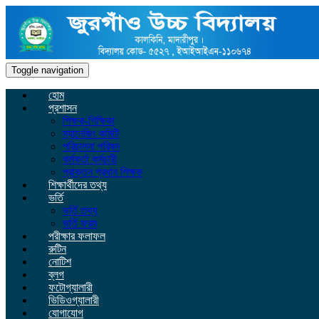
Toggle navigation
হোম
প্রশাসন
শিক্ষক-শিক্ষিকা
ম্যানেজিং কমিটি
পরিচালনা পরিষদ
কর্মকর্তা কর্মচারী
প্রাক্তন প্রধান শিক্ষক
শিক্ষার্থীদের তথ্য
ভর্তি
ভর্তি তথ্য
ভর্তি ফরম
পরীক্ষার ফলাফল
রুটিন
নোটিশ
ব্লগ
ফটোগ্যালারী
ভিডিওগ্যালারী
যোগাযোগ