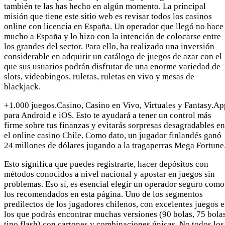
también te las has hecho en algún momento. La principal
misión que tiene este sitio web es revisar todos los casinos
online con licencia en España. Un operador que llegó no hace
mucho a España y lo hizo con la intención de colocarse entre
los grandes del sector. Para ello, ha realizado una inversión
considerable en adquirir un catálogo de juegos de azar con el
que sus usuarios podrán disfrutar de una enorme variedad de
slots, videobingos, ruletas, ruletas en vivo y mesas de
blackjack.
+1.000 juegos.Casino, Casino en Vivo, Virtuales y Fantasy.Ap
para Android e iOS. Esto te ayudará a tener un control más
firme sobre tus finanzas y evitarás sorpresas desagradables en
el online casino Chile. Como dato, un jugador finlandés ganó
24 millones de dólares jugando a la tragaperras Mega Fortune
Esto significa que puedes registrarte, hacer depósitos con
métodos conocidos a nivel nacional y apostar en juegos sin
problemas. Eso sí, es esencial elegir un operador seguro como
los recomendados en esta página. Uno de los segmentos
predilectos de los jugadores chilenos, con excelentes juegos 
los que podrás encontrar muchas versiones (90 bolas, 75 bolas
tipo flash) con cartones y combinaciones únicas. No todos los