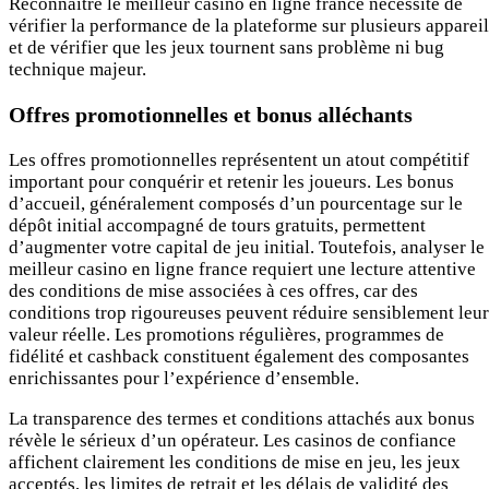
Reconnaître le meilleur casino en ligne france nécessite de
vérifier la performance de la plateforme sur plusieurs apparei
et de vérifier que les jeux tournent sans problème ni bug
technique majeur.
Offres promotionnelles et bonus alléchants
Les offres promotionnelles représentent un atout compétitif
important pour conquérir et retenir les joueurs. Les bonus
d’accueil, généralement composés d’un pourcentage sur le
dépôt initial accompagné de tours gratuits, permettent
d’augmenter votre capital de jeu initial. Toutefois, analyser le
meilleur casino en ligne france requiert une lecture attentive
des conditions de mise associées à ces offres, car des
conditions trop rigoureuses peuvent réduire sensiblement leur
valeur réelle. Les promotions régulières, programmes de
fidélité et cashback constituent également des composantes
enrichissantes pour l’expérience d’ensemble.
La transparence des termes et conditions attachés aux bonus
révèle le sérieux d’un opérateur. Les casinos de confiance
affichent clairement les conditions de mise en jeu, les jeux
acceptés, les limites de retrait et les délais de validité des