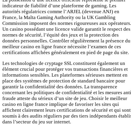
indicateur de fiabilité d’une plateforme de gaming. Les
autorités régulatrices comme l’ARJEL (devenue ANJ) en
France, la Malta Gaming Authority ou la UK Gambling
Commission imposent des normes rigoureuses aux opérateurs
Un casino possédant une licence valide garantit le respect des
normes de sécurité, l’équité des jeux et la protection des
données personnelles. Contrôler régulièrement la présence du
meilleur casino en ligne france nécessite l’examen de ces
certifications affichées généralement en pied de page du site.
Les technologies de cryptage SSL constituent également un
élément crucial pour protéger vos transactions financières et
informations sensibles. Les plateformes sérieuses mettent en
place des systèmes de protection de standard bancaire pour
garantir la confidentialité des données. La transparence
concernant les politiques de confidentialité et les mesures ant
fraude atteste du sérieux d’un site de jeu. Choisir le meilleur
casino en ligne france implique de favoriser les sites qui
affichent clairement leurs certifications de sécurité et qui sont
soumis à des audits réguliers par des tiers indépendants établi
dans l’secteur du jeu sur internet.