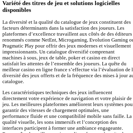
Variété des titres de jeu et solutions logicielles
disponibles
La diversité et la qualité du catalogue de jeux constituent des
facteurs déterminants dans la satisfaction des joueurs. Les
plateformes d’excellence travaillent aux côtés de des éditeurs
renommés comme NetEnt, Microgaming, Evolution Gaming o
Pragmatic Play pour offrir des jeux modernes et visuellement
impressionnants. Un catalogue diversifié comprenant
machines à sous, jeux de table, poker et casino en direct
satisfait les attentes de l’ensemble des joueurs. La quête du
meilleur casino en ligne france s’effectue via l’évaluation de 
diversité des jeux offerts et de la fréquence des mises à jour a
catalogue.
Les caractéristiques techniques des jeux influencent
directement votre expérience de navigation et votre plaisir de
jeu. Les meilleures plateformes améliorent leurs systèmes pou
garantir des vitesses de chargement optimales, une
performance fluide et une compatibilité mobile sans faille. La
qualité visuelle, les sons immersifs et l’conception des
interfaces participent à former une ambiance engageante.