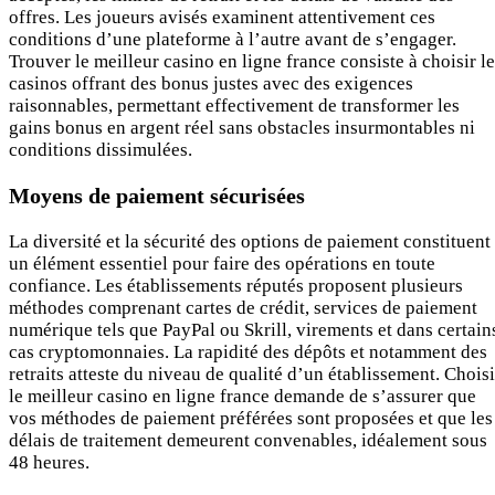
offres. Les joueurs avisés examinent attentivement ces
conditions d’une plateforme à l’autre avant de s’engager.
Trouver le meilleur casino en ligne france consiste à choisir l
casinos offrant des bonus justes avec des exigences
raisonnables, permettant effectivement de transformer les
gains bonus en argent réel sans obstacles insurmontables ni
conditions dissimulées.
Moyens de paiement sécurisées
La diversité et la sécurité des options de paiement constituent
un élément essentiel pour faire des opérations en toute
confiance. Les établissements réputés proposent plusieurs
méthodes comprenant cartes de crédit, services de paiement
numérique tels que PayPal ou Skrill, virements et dans certain
cas cryptomonnaies. La rapidité des dépôts et notamment des
retraits atteste du niveau de qualité d’un établissement. Choisi
le meilleur casino en ligne france demande de s’assurer que
vos méthodes de paiement préférées sont proposées et que les
délais de traitement demeurent convenables, idéalement sous
48 heures.