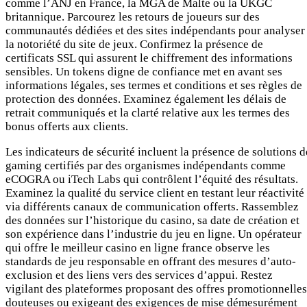
comme l’ANJ en France, la MGA de Malte ou la UKGC
britannique. Parcourez les retours de joueurs sur des
communautés dédiées et des sites indépendants pour analyser
la notoriété du site de jeux. Confirmez la présence de
certificats SSL qui assurent le chiffrement des informations
sensibles. Un tokens digne de confiance met en avant ses
informations légales, ses termes et conditions et ses règles de
protection des données. Examinez également les délais de
retrait communiqués et la clarté relative aux les termes des
bonus offerts aux clients.
Les indicateurs de sécurité incluent la présence de solutions d
gaming certifiés par des organismes indépendants comme
eCOGRA ou iTech Labs qui contrôlent l’équité des résultats.
Examinez la qualité du service client en testant leur réactivité
via différents canaux de communication offerts. Rassemblez
des données sur l’historique du casino, sa date de création et
son expérience dans l’industrie du jeu en ligne. Un opérateur
qui offre le meilleur casino en ligne france observe les
standards de jeu responsable en offrant des mesures d’auto-
exclusion et des liens vers des services d’appui. Restez
vigilant des plateformes proposant des offres promotionnelles
douteuses ou exigeant des exigences de mise démesurément