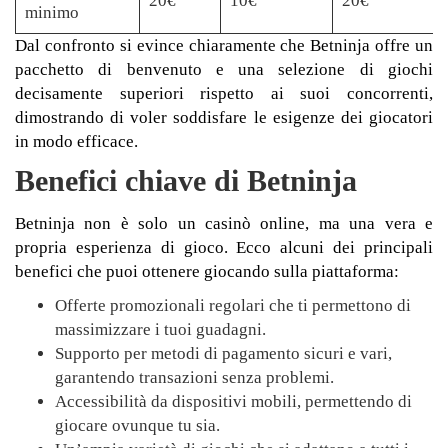
20€
10€
20€
minimo
Dal confronto si evince chiaramente che Betninja offre un
pacchetto di benvenuto e una selezione di giochi
decisamente superiori rispetto ai suoi concorrenti,
dimostrando di voler soddisfare le esigenze dei giocatori
in modo efficace.
Benefici chiave di Betninja
Betninja non è solo un casinò online, ma una vera e
propria esperienza di gioco. Ecco alcuni dei principali
benefici che puoi ottenere giocando sulla piattaforma:
Offerte promozionali regolari che ti permettono di
massimizzare i tuoi guadagni.
Supporto per metodi di pagamento sicuri e vari,
garantendo transazioni senza problemi.
Accessibilità da dispositivi mobili, permettendo di
giocare ovunque tu sia.