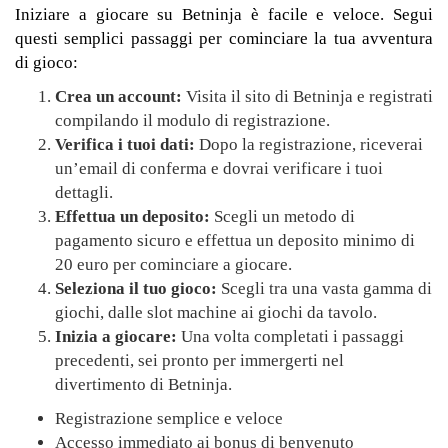
Iniziare a giocare su Betninja è facile e veloce. Segui
questi semplici passaggi per cominciare la tua avventura
di gioco:
Crea un account:
Visita il sito di Betninja e registrati
compilando il modulo di registrazione.
Verifica i tuoi dati:
Dopo la registrazione, riceverai
un’email di conferma e dovrai verificare i tuoi
dettagli.
Effettua un deposito:
Scegli un metodo di
pagamento sicuro e effettua un deposito minimo di
20 euro per cominciare a giocare.
Seleziona il tuo gioco:
Scegli tra una vasta gamma di
giochi, dalle slot machine ai giochi da tavolo.
Inizia a giocare:
Una volta completati i passaggi
precedenti, sei pronto per immergerti nel
divertimento di Betninja.
Registrazione semplice e veloce
Accesso immediato ai bonus di benvenuto