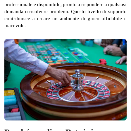
professionale e disponibile, pronto a rispondere a qualsiasi
domanda o risolvere problemi. Questo livello di supporto
contribuisce a creare un ambiente di gioco affidabile e
piacevole.