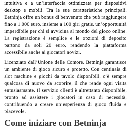
intuitiva e a un’interfaccia ottimizzata per dispositivi
desktop e mobili. Tra le sue caratteristiche principali,
Betninja offre un bonus di benvenuto che può raggiungere
fino a 1.000 euro, insieme a 100 giri gratis, un’opportunità
imperdibile per chi si avvicina al mondo del gioco online.
La registrazione è semplice e le opzioni di deposito
partono da soli 20 euro, rendendo la piattaforma
accessibile anche ai giocatori novizi.
Licenziato dall’Unione delle Comore, Betninja garantisce
un ambiente di gioco sicuro e protetto. Con centinaia di
slot machine e giochi da tavolo disponibili, c’è sempre
qualcosa di nuovo da scoprire, il che rende ogni visita
entusiasmante. Il servizio clienti è altrettanto disponibile,
pronto ad assistere i giocatori in caso di necessità,
contribuendo a creare un’esperienza di gioco fluida e
piacevole.
Come iniziare con Betninja